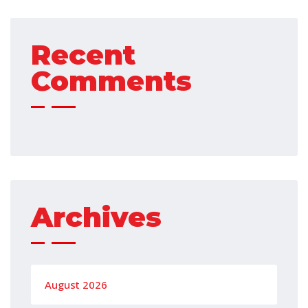
Recent
Comments
Archives
August 2026