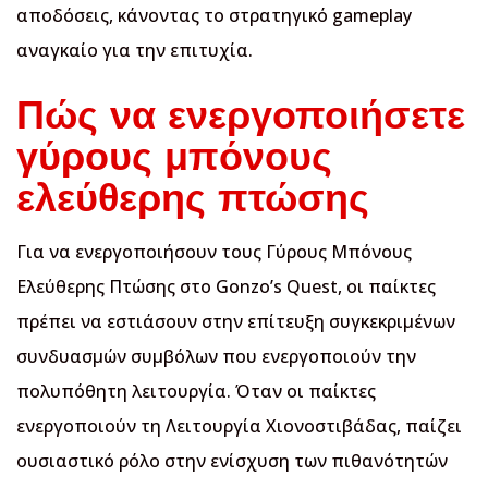
αποδόσεις, κάνοντας το στρατηγικό gameplay
αναγκαίο για την επιτυχία.
Πώς να ενεργοποιήσετε
γύρους μπόνους
ελεύθερης πτώσης
Για να ενεργοποιήσουν τους Γύρους Μπόνους
Ελεύθερης Πτώσης στο Gonzo’s Quest, οι παίκτες
πρέπει να εστιάσουν στην επίτευξη συγκεκριμένων
συνδυασμών συμβόλων που ενεργοποιούν την
πολυπόθητη λειτουργία. Όταν οι παίκτες
ενεργοποιούν τη Λειτουργία Χιονοστιβάδας, παίζει
ουσιαστικό ρόλο στην ενίσχυση των πιθανότητών