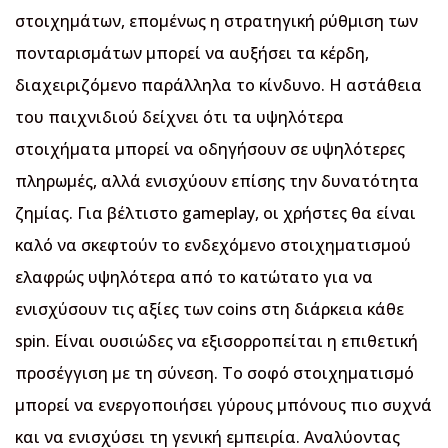
στοιχημάτων, επομένως η στρατηγική ρύθμιση των
πονταρισμάτων μπορεί να αυξήσει τα κέρδη,
διαχειριζόμενο παράλληλα το κίνδυνο. Η αστάθεια
του παιχνιδιού δείχνει ότι τα υψηλότερα
στοιχήματα μπορεί να οδηγήσουν σε υψηλότερες
πληρωμές, αλλά ενισχύουν επίσης την δυνατότητα
ζημίας. Για βέλτιστο gameplay, οι χρήστες θα είναι
καλό να σκεφτούν το ενδεχόμενο στοιχηματισμού
ελαφρώς υψηλότερα από το κατώτατο για να
ενισχύσουν τις αξίες των coins στη διάρκεια κάθε
spin. Είναι ουσιώδες να εξισορροπείται η επιθετική
προσέγγιση με τη σύνεση. Το σοφό στοιχηματισμό
μπορεί να ενεργοποιήσει γύρους μπόνους πιο συχνά
και να ενισχύσει τη γενική εμπειρία. Αναλύοντας