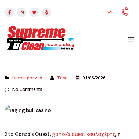
Uncategorized
Tone
01/06/2026
No Comments
Στο Gonzo’s Quest,
gonzo’s quest κουλοχέρης
, η