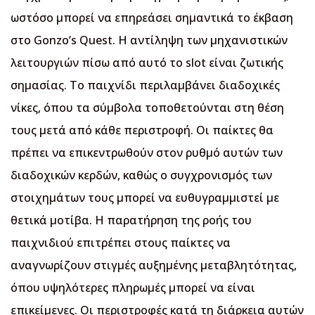
ωστόσο μπορεί να επηρεάσει σημαντικά το έκβαση
στο Gonzo’s Quest. Η αντίληψη των μηχανιστικών
λειτουργιών πίσω από αυτό το slot είναι ζωτικής
σημασίας. Το παιχνίδι περιλαμβάνει διαδοχικές
νίκες, όπου τα σύμβολα τοποθετούνται στη θέση
τους μετά από κάθε περιστροφή. Οι παίκτες θα
πρέπει να επικεντρωθούν στον ρυθμό αυτών των
διαδοχικών κερδών, καθώς ο συγχρονισμός των
στοιχημάτων τους μπορεί να ευθυγραμμιστεί με
θετικά μοτίβα. Η παρατήρηση της ροής του
παιχνιδιού επιτρέπει στους παίκτες να
αναγνωρίζουν στιγμές αυξημένης μεταβλητότητας,
όπου υψηλότερες πληρωμές μπορεί να είναι
επικείμενες. Οι περιστροφές κατά τη διάρκεια αυτών