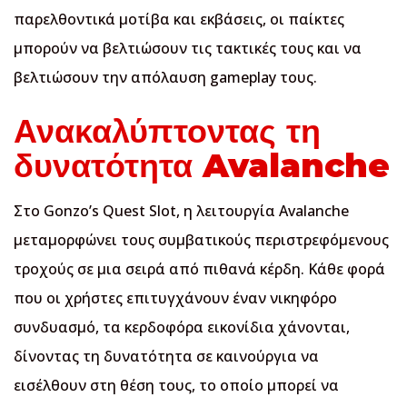
παρελθοντικά μοτίβα και εκβάσεις, οι παίκτες
μπορούν να βελτιώσουν τις τακτικές τους και να
βελτιώσουν την απόλαυση gameplay τους.
Ανακαλύπτοντας τη
δυνατότητα Avalanche
Στο Gonzo’s Quest Slot, η λειτουργία Avalanche
μεταμορφώνει τους συμβατικούς περιστρεφόμενους
τροχούς σε μια σειρά από πιθανά κέρδη. Κάθε φορά
που οι χρήστες επιτυγχάνουν έναν νικηφόρο
συνδυασμό, τα κερδοφόρα εικονίδια χάνονται,
δίνοντας τη δυνατότητα σε καινούργια να
εισέλθουν στη θέση τους, το οποίο μπορεί να