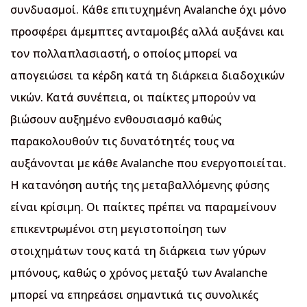
συνδυασμοί. Κάθε επιτυχημένη Avalanche όχι μόνο
προσφέρει άμεμπτες ανταμοιβές αλλά αυξάνει και
τον πολλαπλασιαστή, ο οποίος μπορεί να
απογειώσει τα κέρδη κατά τη διάρκεια διαδοχικών
νικών. Κατά συνέπεια, οι παίκτες μπορούν να
βιώσουν αυξημένο ενθουσιασμό καθώς
παρακολουθούν τις δυνατότητές τους να
αυξάνονται με κάθε Avalanche που ενεργοποιείται.
Η κατανόηση αυτής της μεταβαλλόμενης φύσης
είναι κρίσιμη. Οι παίκτες πρέπει να παραμείνουν
επικεντρωμένοι στη μεγιστοποίηση των
στοιχημάτων τους κατά τη διάρκεια των γύρων
μπόνους, καθώς ο χρόνος μεταξύ των Avalanche
μπορεί να επηρεάσει σημαντικά τις συνολικές