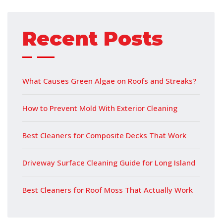
Recent Posts
What Causes Green Algae on Roofs and Streaks?
How to Prevent Mold With Exterior Cleaning
Best Cleaners for Composite Decks That Work
Driveway Surface Cleaning Guide for Long Island
Best Cleaners for Roof Moss That Actually Work