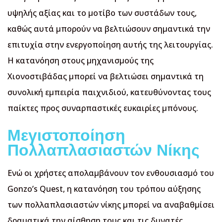
υψηλής αξίας και το μοτίβο των συστάδων τους,
καθώς αυτά μπορούν να βελτιώσουν σημαντικά την
επιτυχία στην ενεργοποίηση αυτής της λειτουργίας.
Η κατανόηση στους μηχανισμούς της
Χιονοστιβάδας μπορεί να βελτιώσει σημαντικά τη
συνολική εμπειρία παιχνιδιού, κατευθύνοντας τους
παίκτες προς συναρπαστικές ευκαιρίες μπόνους.
Μεγιστοποίηση
Πολλαπλασιαστών Νίκης
Ενώ οι χρήστες απολαμβάνουν τον ενθουσιασμό του
Gonzo’s Quest, η κατανόηση του τρόπου αύξησης
των πολλαπλασιαστών νίκης μπορεί να αναβαθμίσει
δραματικά την αίσθηση τους και τις δυνατές