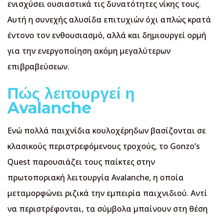
ενισχύσει ουσιαστικά τις δυνατότητες νίκης τους.
Αυτή η συνεχής αλυσίδα επιτυχιών όχι απλώς κρατά
έντονο τον ενθουσιασμό, αλλά και δημιουργεί ορμή
για την ενεργοποίηση ακόμη μεγαλύτερων
επιβραβεύσεων.
Πώς λειτουργεί η
Avalanche
Ενώ πολλά παιχνίδια κουλοχέρηδων βασίζονται σε
κλασικούς περιστρεφόμενους τροχούς, το Gonzo’s
Quest παρουσιάζει τους παίκτες στην
πρωτοποριακή λειτουργία Avalanche, η οποία
μεταμορφώνει ριζικά την εμπειρία παιχνιδιού. Αντί
να περιστρέφονται, τα σύμβολα μπαίνουν στη θέση