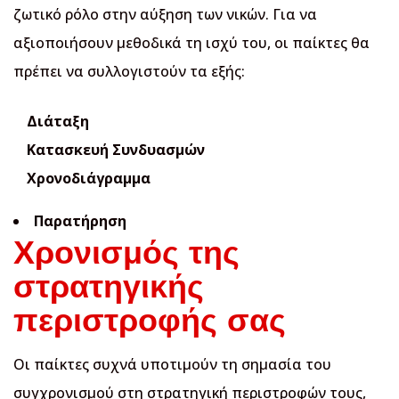
ζωτικό ρόλο στην αύξηση των νικών. Για να
αξιοποιήσουν μεθοδικά τη ισχύ του, οι παίκτες θα
πρέπει να συλλογιστούν τα εξής:
Διάταξη
Κατασκευή Συνδυασμών
Χρονοδιάγραμμα
Παρατήρηση
Χρονισμός της
στρατηγικής
περιστροφής σας
Οι παίκτες συχνά υποτιμούν τη σημασία του
συγχρονισμού στη στρατηγική περιστροφών τους,