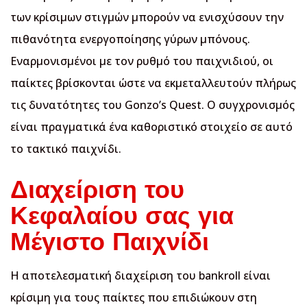
των κρίσιμων στιγμών μπορούν να ενισχύσουν την
πιθανότητα ενεργοποίησης γύρων μπόνους.
Εναρμονισμένοι με τον ρυθμό του παιχνιδιού, οι
παίκτες βρίσκονται ώστε να εκμεταλλευτούν πλήρως
τις δυνατότητες του Gonzo’s Quest. Ο συγχρονισμός
είναι πραγματικά ένα καθοριστικό στοιχείο σε αυτό
το τακτικό παιχνίδι.
Διαχείριση του
Κεφαλαίου σας για
Μέγιστο Παιχνίδι
Η αποτελεσματική διαχείριση του bankroll είναι
κρίσιμη για τους παίκτες που επιδιώκουν στη