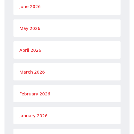
June 2026
May 2026
April 2026
March 2026
February 2026
January 2026