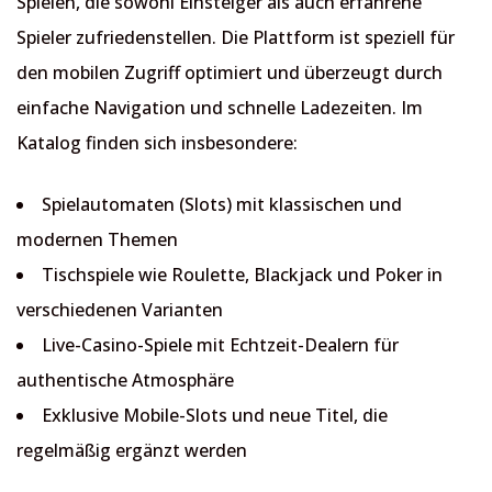
Spielen, die sowohl Einsteiger als auch erfahrene
Spieler zufriedenstellen. Die Plattform ist speziell für
den mobilen Zugriff optimiert und überzeugt durch
einfache Navigation und schnelle Ladezeiten. Im
Katalog finden sich insbesondere:
Spielautomaten (Slots) mit klassischen und
modernen Themen
Tischspiele wie Roulette, Blackjack und Poker in
verschiedenen Varianten
Live-Casino-Spiele mit Echtzeit-Dealern für
authentische Atmosphäre
Exklusive Mobile-Slots und neue Titel, die
regelmäßig ergänzt werden