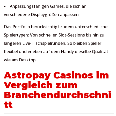
Anpassungsfähigen Games, die sich an
verschiedene Displaygrößen anpassen
Das Portfolio berücksichtigt zudem unterschiedliche
Spielertypen: Von schnellen Slot-Sessions bis hin zu
längeren Live-Tischspielrunden. So bleiben Spieler
flexibel und erleben auf dem Handy dieselbe Qualität
wie am Desktop.
Astropay Casinos im
Vergleich zum
Branchendurchschni
tt