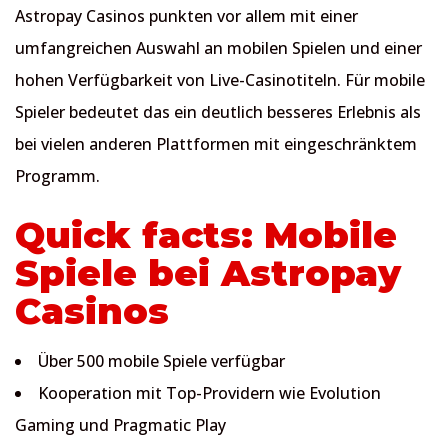
Astropay Casinos punkten vor allem mit einer
umfangreichen Auswahl an mobilen Spielen und einer
hohen Verfügbarkeit von Live-Casinotiteln. Für mobile
Spieler bedeutet das ein deutlich besseres Erlebnis als
bei vielen anderen Plattformen mit eingeschränktem
Programm.
Quick facts: Mobile
Spiele bei Astropay
Casinos
Über 500 mobile Spiele verfügbar
Kooperation mit Top-Providern wie Evolution
Gaming und Pragmatic Play