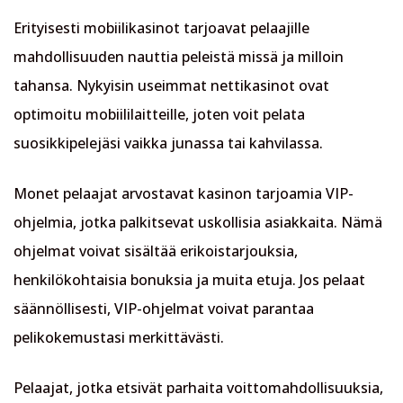
Erityisesti mobiilikasinot tarjoavat pelaajille
mahdollisuuden nauttia peleistä missä ja milloin
tahansa. Nykyisin useimmat nettikasinot ovat
optimoitu mobiililaitteille, joten voit pelata
suosikkipelejäsi vaikka junassa tai kahvilassa.
Monet pelaajat arvostavat kasinon tarjoamia VIP-
ohjelmia, jotka palkitsevat uskollisia asiakkaita. Nämä
ohjelmat voivat sisältää erikoistarjouksia,
henkilökohtaisia bonuksia ja muita etuja. Jos pelaat
säännöllisesti, VIP-ohjelmat voivat parantaa
pelikokemustasi merkittävästi.
Pelaajat, jotka etsivät parhaita voittomahdollisuuksia,