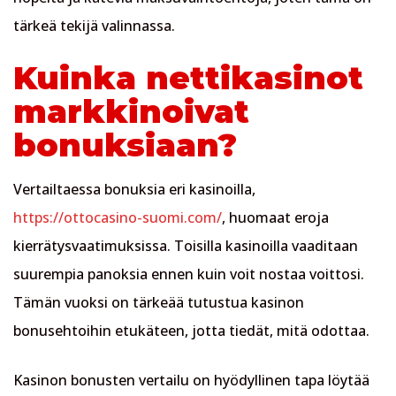
tärkeä tekijä valinnassa.
Kuinka nettikasinot
markkinoivat
bonuksiaan?
Vertailtaessa bonuksia eri kasinoilla,
https://ottocasino-suomi.com/
, huomaat eroja
kierrätysvaatimuksissa. Toisilla kasinoilla vaaditaan
suurempia panoksia ennen kuin voit nostaa voittosi.
Tämän vuoksi on tärkeää tutustua kasinon
bonusehtoihin etukäteen, jotta tiedät, mitä odottaa.
Kasinon bonusten vertailu on hyödyllinen tapa löytää