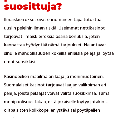
suosittuja?
Ilmaiskierrokset ovat erinomainen tapa tutustua
uusiin peleihin ilman riskiä. Useimmat nettikasinot
tarjoavat ilmaiskierroksia osana bonuksia, joten
kannattaa hyödyntää nämä tarjoukset. Ne antavat
sinulle mahdollisuuden kokeilla erilaisia pelejä ja löytää
omat suosikkisi.
Kasinopelien maailma on laaja ja monimuotoinen.
Suomalaiset kasinot tarjoavat laajan valikoiman eri
pelejä, joista pelaajat voivat valita suosikkinsa. Tämä
monipuolisuus takaa, että jokaiselle löytyy jotakin –
olitpa sitten kolikkopelien ystävä tai pöytäpelien