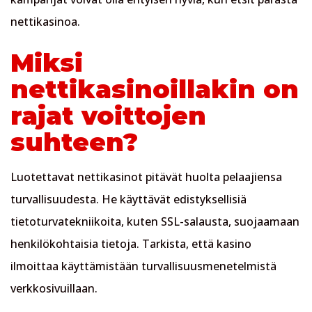
nettikasinoa.
Miksi
nettikasinoillakin on
rajat voittojen
suhteen?
Luotettavat nettikasinot pitävät huolta pelaajiensa
turvallisuudesta. He käyttävät edistyksellisiä
tietoturvatekniikoita, kuten SSL-salausta, suojaamaan
henkilökohtaisia tietoja. Tarkista, että kasino
ilmoittaa käyttämistään turvallisuusmenetelmistä
verkkosivuillaan.