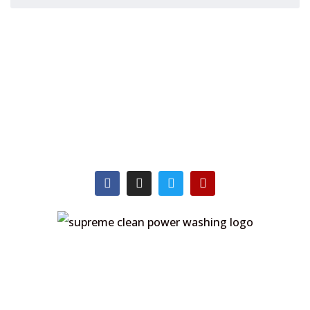
©2021 – Supreme Clean Power Washing Long Island |
Serving
Nassau County
&
Suffolk County
Long Island