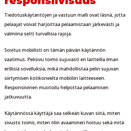
responsiivisuus
Tiedotuskäytäntöjen ja vastuun malli ovat läsnä, jotta
pelaajat voivat harjoittaa pelaamistaan järkevästi ja
valmiina setti turvallisia rajoja.
Sovitus mobiilisti on tämän päivän käytännön
vaatimus. Pelisivu toimii sujuvasti eri laitteilla ilman
erillisiä sovelluksia, mikä mahdollistaa pelin sujuvan
siirtymisen kotikoneelta mobiiliin laitteeseen.
Responsiivinen muotoilu helpottaa pelaamisen
jatkuvuutta.
Käytännössä käyttäjä saa selkeän kuvan siitä, miten
sivusto toimii, miten tilin avaaminen hoituu sekä mitä