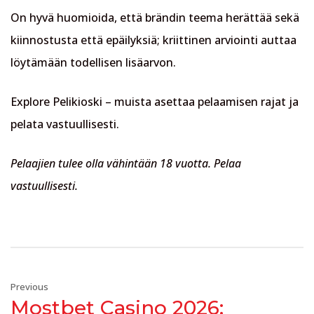
On hyvä huomioida, että brändin teema herättää sekä
kiinnostusta että epäilyksiä; kriittinen arviointi auttaa
löytämään todellisen lisäarvon.
Explore Pelikioski – muista asettaa pelaamisen rajat ja
pelata vastuullisesti.
Pelaajien tulee olla vähintään 18 vuotta. Pelaa
vastuullisesti.
Previous
Mostbet Casino 2026: