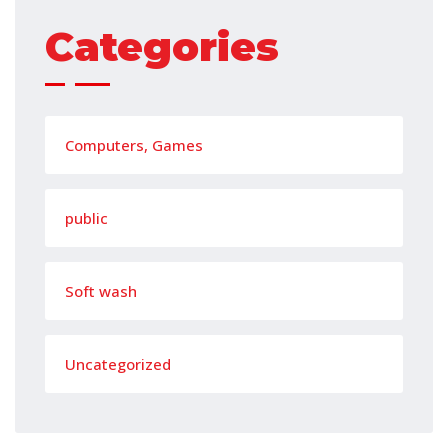
Categories
Computers, Games
public
Soft wash
Uncategorized