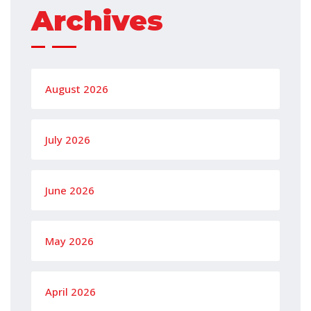
Archives
August 2026
July 2026
June 2026
May 2026
April 2026