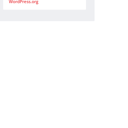
WordPress.org