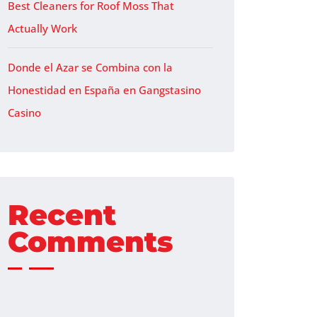
Best Cleaners for Roof Moss That
Actually Work
Donde el Azar se Combina con la
Honestidad en España en Gangstasino
Casino
Recent
Comments