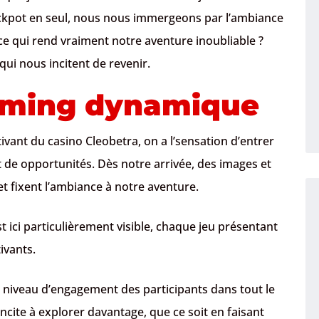
 jackpot en seul, nous nous immergeons par l’ambiance
-ce qui rend vraiment notre aventure inoubliable ?
i nous incitent de revenir.
aming dynamique
ivant du casino Cleobetra, on a l’sensation d’entrer
t de opportunités. Dès notre arrivée, des images et
et fixent l’ambiance à notre aventure.
 ici particulièrement visible, chaque jeu présentant
ivants.
niveau d’engagement des participants dans tout le
ncite à explorer davantage, que ce soit en faisant