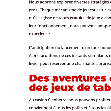
Nous adorons explorer diverses stratégies
gros. Chaque mécanisme de jeu est astucieu
qu’il s’agisse de tours gratuits, de jeux à 
leur fonctionnement, nous pouvons adopter
expérience.
L’anticipation du lancement d’un tour bonu
Alors, profitons de ces instants stimulants
levier peut réserver une charmante surprise
Des aventures 
des jeux de tab
Au casino Cleobetra, nous pouvons profiter 
conviennent à tous les goûts et à tous les 