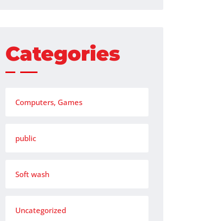
Categories
Computers, Games
public
Soft wash
Uncategorized