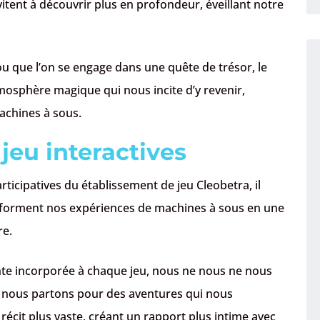
itent à découvrir plus en profondeur, éveillant notre
 que l’on se engage dans une quête de trésor, le
mosphère magique qui nous incite d’y revenir,
machines à sous.
jeu interactives
ticipatives du établissement de jeu Cleobetra, il
sforment nos expériences de machines à sous en une
re.
ante incorporée à chaque jeu, nous ne nous ne nous
; nous partons pour des aventures qui nous
 récit plus vaste, créant un rapport plus intime avec