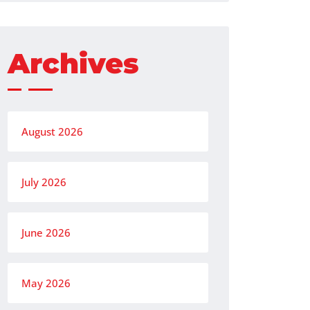
Archives
August 2026
July 2026
June 2026
May 2026