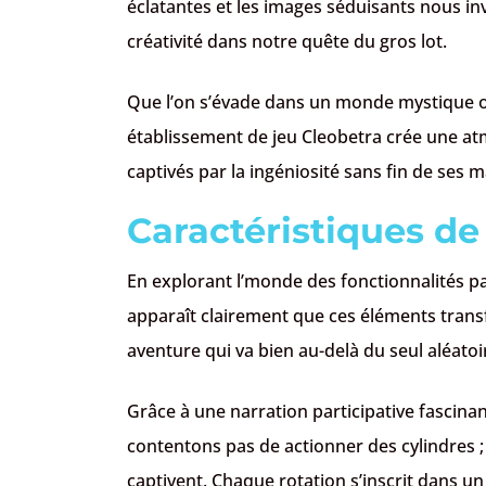
éclatantes et les images séduisants nous inv
créativité dans notre quête du gros lot.
Que l’on s’évade dans un monde mystique ou
établissement de jeu Cleobetra crée une at
captivés par la ingéniosité sans fin de ses 
Caractéristiques de 
En explorant l’monde des fonctionnalités par
apparaît clairement que ces éléments tran
aventure qui va bien au-delà du seul aléatoi
Grâce à une narration participative fascin
contentons pas de actionner des cylindres 
captivent. Chaque rotation s’inscrit dans un