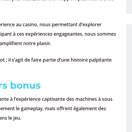
érience au casino, nous permettant d’explorer
icipant à ces expériences engageantes, nous sommes
mplifient notre plaisir.
 ; il s’agit de faire partie d’une histoire palpitante
urs bonus
nte à l’expérience captivante des machines à sous
ulement le gameplay, mais offrent également des
ns le jeu.