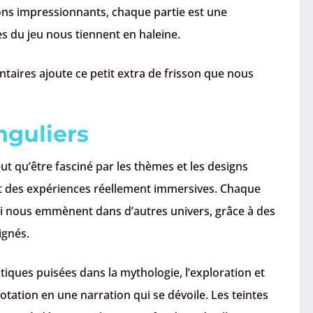
ons impressionnants, chaque partie est une
ves du jeu nous tiennent en haleine.
taires ajoute ce petit extra de frisson que nous
nguliers
ut qu’être fasciné par les thèmes et les designs
t des expériences réellement immersives. Chaque
ui nous emmènent dans d’autres univers, grâce à des
ignés.
iques puisées dans la mythologie, l’exploration et
rotation en une narration qui se dévoile. Les teintes