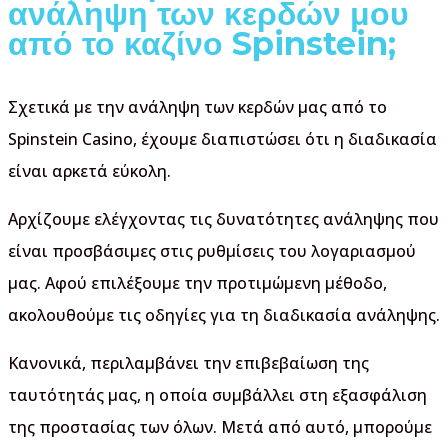
ανάληψη των κερδών μου
από το καζίνο Spinstein;
Σχετικά με την ανάληψη των κερδών μας από το
Spinstein Casino, έχουμε διαπιστώσει ότι η διαδικασία
είναι αρκετά εύκολη.
Αρχίζουμε ελέγχοντας τις δυνατότητες ανάληψης που
είναι προσβάσιμες στις ρυθμίσεις του λογαριασμού
μας. Αφού επιλέξουμε την προτιμώμενη μέθοδο,
ακολουθούμε τις οδηγίες για τη διαδικασία ανάληψης.
Κανονικά, περιλαμβάνει την επιβεβαίωση της
ταυτότητάς μας, η οποία συμβάλλει στη εξασφάλιση
της προστασίας των όλων. Μετά από αυτό, μπορούμε