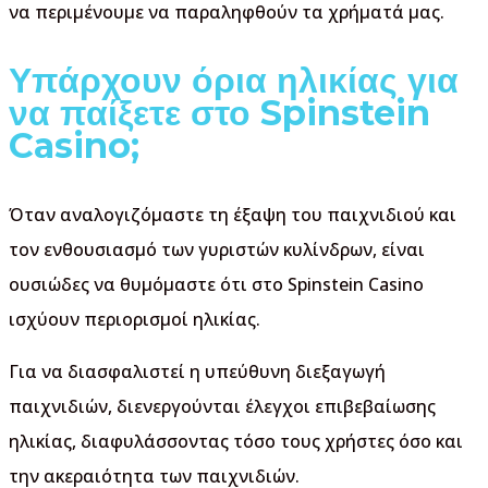
να περιμένουμε να παραληφθούν τα χρήματά μας.
Υπάρχουν όρια ηλικίας για
να παίξετε στο Spinstein
Casino;
Όταν αναλογιζόμαστε τη έξαψη του παιχνιδιού και
τον ενθουσιασμό των γυριστών κυλίνδρων, είναι
ουσιώδες να θυμόμαστε ότι στο Spinstein Casino
ισχύουν περιορισμοί ηλικίας.
Για να διασφαλιστεί η υπεύθυνη διεξαγωγή
παιχνιδιών, διενεργούνται έλεγχοι επιβεβαίωσης
ηλικίας, διαφυλάσσοντας τόσο τους χρήστες όσο και
την ακεραιότητα των παιχνιδιών.