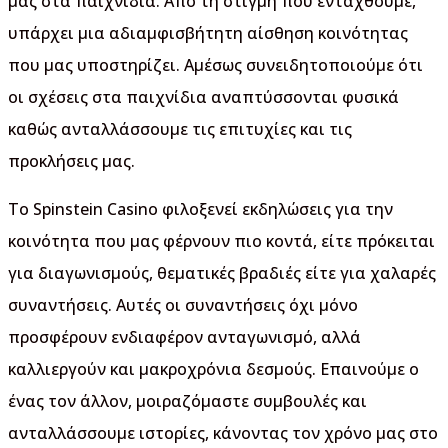
μας στα παιχνίδια. Από τη στιγμή που ενταχθούμε,
υπάρχει μια αδιαμφισβήτητη αίσθηση κοινότητας
που μας υποστηρίζει. Αμέσως συνειδητοποιούμε ότι
οι σχέσεις στα παιχνίδια αναπτύσσονται φυσικά
καθώς ανταλλάσσουμε τις επιτυχίες και τις
προκλήσεις μας.
Το Spinstein Casino φιλοξενεί εκδηλώσεις για την
κοινότητα που μας φέρνουν πιο κοντά, είτε πρόκειται
για διαγωνισμούς, θεματικές βραδιές είτε για χαλαρές
συναντήσεις. Αυτές οι συναντήσεις όχι μόνο
προσφέρουν ενδιαφέρον ανταγωνισμό, αλλά
καλλιεργούν και μακροχρόνια δεσμούς. Επαινούμε ο
ένας τον άλλον, μοιραζόμαστε συμβουλές και
ανταλλάσσουμε ιστορίες, κάνοντας τον χρόνο μας στο