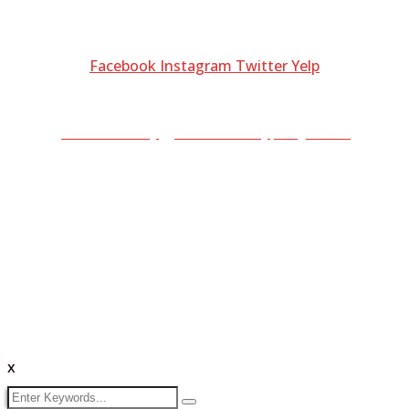
Facebook
Instagram
Twitter
Yelp
©2021 – Supreme Clean Power Washing Long Island |
Serving
Nassau County
&
Suffolk County
Long Island
x