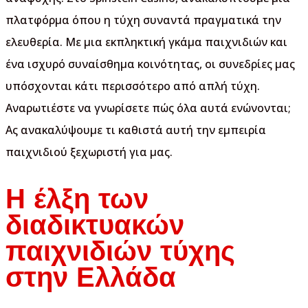
πλατφόρμα όπου η τύχη συναντά πραγματικά την
ελευθερία. Με μια εκπληκτική γκάμα παιχνιδιών και
ένα ισχυρό συναίσθημα κοινότητας, οι συνεδρίες μας
υπόσχονται κάτι περισσότερο από απλή τύχη.
Αναρωτιέστε να γνωρίσετε πώς όλα αυτά ενώνονται;
Ας ανακαλύψουμε τι καθιστά αυτή την εμπειρία
παιχνιδιού ξεχωριστή για μας.
Η έλξη των
διαδικτυακών
παιχνιδιών τύχης
στην Ελλάδα