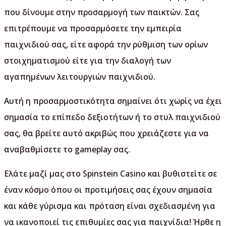
που δίνουμε στην προσαρμογή των παικτών. Σας
επιτρέπουμε να προσαρμόσετε την εμπειρία
παιχνιδιού σας, είτε αφορά την ρύθμιση των ορίων
στοιχηματισμού είτε για την διαλογή των
αγαπημένων λειτουργιών παιχνιδιού.
Αυτή η προσαρμοστικότητα σημαίνει ότι χωρίς να έχει
σημασία το επίπεδο δεξιοτήτων ή το στυλ παιχνιδιού
σας, θα βρείτε αυτό ακριβώς που χρειάζεστε για να
αναβαθμίσετε το gameplay σας.
Ελάτε μαζί μας στο Spinstein Casino και βυθιστείτε σε
έναν κόσμο όπου οι προτιμήσεις σας έχουν σημασία
και κάθε γύρισμα και πρόταση είναι σχεδιασμένη για
να ικανοποιεί τις επιθυμίες σας για παιχνίδια! Ήρθε η