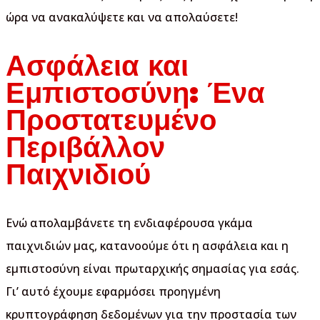
ώρα να ανακαλύψετε και να απολαύσετε!
Ασφάλεια και
Εμπιστοσύνη: Ένα
Προστατευμένο
Περιβάλλον
Παιχνιδιού
Ενώ απολαμβάνετε τη ενδιαφέρουσα γκάμα
παιχνιδιών μας, κατανοούμε ότι η ασφάλεια και η
εμπιστοσύνη είναι πρωταρχικής σημασίας για εσάς.
Γι’ αυτό έχουμε εφαρμόσει προηγμένη
κρυπτογράφηση δεδομένων για την προστασία των