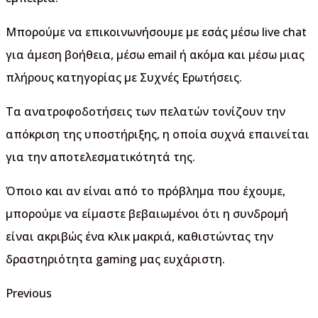
Μπορούμε να επικοινωνήσουμε με εσάς μέσω live chat
για άμεση βοήθεια, μέσω email ή ακόμα και μέσω μιας
πλήρους κατηγορίας με Συχνές Ερωτήσεις.
Τα ανατροφοδοτήσεις των πελατών τονίζουν την
απόκριση της υποστήριξης, η οποία συχνά επαινείται
για την αποτελεσματικότητά της.
Όποιο και αν είναι από το πρόβλημα που έχουμε,
μπορούμε να είμαστε βεβαιωμένοι ότι η συνδρομή
είναι ακριβώς ένα κλικ μακριά, καθιστώντας την
δραστηριότητα gaming μας ευχάριστη.
Previous