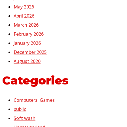
May 2026
April 2026
March 2026
February 2026
January 2026
December 2025
August 2020
Categories
Computers, Games
public
Soft wash