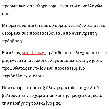
προσωπικών σας πληροφοριών και των συναλλαγών
σας.
Μπορείτε να παίξετε με σιγουριά, γνωρίζοντας ότι τα
δεδομένα σας προστατεύονται από ανεπίτρεπτη
πρόσβαση.
Επιπλέον,
spinsteins.gr
, η διαδικασία ελέγχου παικτών
μας εγγυάται ότι όλοι οι λογαριασμοί είναι γνήσιοι,
προωθώντας επιπλέον ένα προστατευμένο
περιβάλλον για όλους.
Πιστεύουμε ότι μια αξιόλογη εμπειρία παιχνιδιού
βελτιώνει την ευχαρίστηση και την ησυχία σας κατά
την περιήγηση του καζίνο μας.