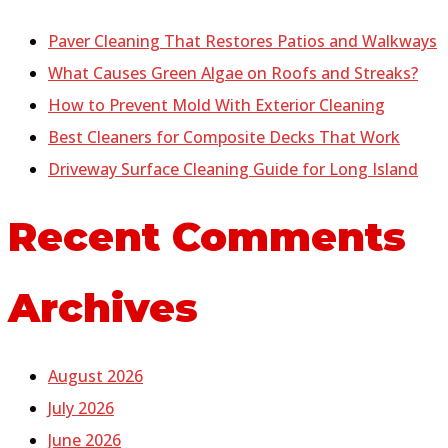
Paver Cleaning That Restores Patios and Walkways
What Causes Green Algae on Roofs and Streaks?
How to Prevent Mold With Exterior Cleaning
Best Cleaners for Composite Decks That Work
Driveway Surface Cleaning Guide for Long Island
Recent Comments
Archives
August 2026
July 2026
June 2026