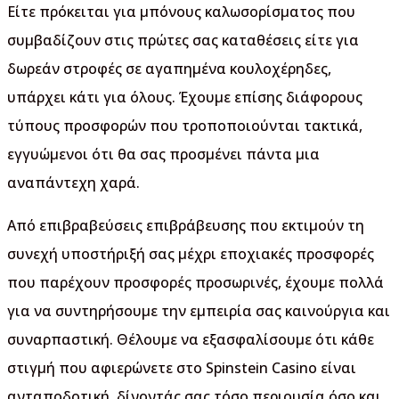
Είτε πρόκειται για μπόνους καλωσορίσματος που
συμβαδίζουν στις πρώτες σας καταθέσεις είτε για
δωρεάν στροφές σε αγαπημένα κουλοχέρηδες,
υπάρχει κάτι για όλους. Έχουμε επίσης διάφορους
τύπους προσφορών που τροποποιούνται τακτικά,
εγγυώμενοι ότι θα σας προσμένει πάντα μια
αναπάντεχη χαρά.
Από επιβραβεύσεις επιβράβευσης που εκτιμούν τη
συνεχή υποστήριξή σας μέχρι εποχιακές προσφορές
που παρέχουν προσφορές προσωρινές, έχουμε πολλά
για να συντηρήσουμε την εμπειρία σας καινούργια και
συναρπαστική. Θέλουμε να εξασφαλίσουμε ότι κάθε
στιγμή που αφιερώνετε στο Spinstein Casino είναι
ανταποδοτική, δίνοντάς σας τόσο περιουσία όσο και