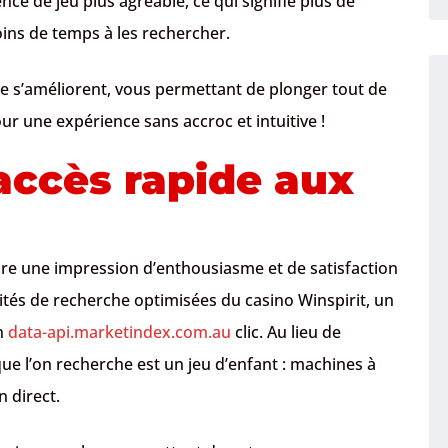
ce de jeu plus agréable, ce qui signifie plus de
ins de temps à les rechercher.
sse s’améliorent, vous permettant de plonger tout de
ur une expérience sans accroc et intuitive !
’accès rapide aux
re une impression d’enthousiasme et de satisfaction
lités de recherche optimisées du casino Winspirit, un
un
data-api.marketindex.com.au
clic. Au lieu de
que l’on recherche est un jeu d’enfant : machines à
n direct.