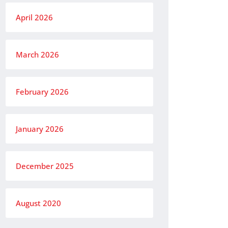
April 2026
March 2026
February 2026
January 2026
December 2025
August 2020