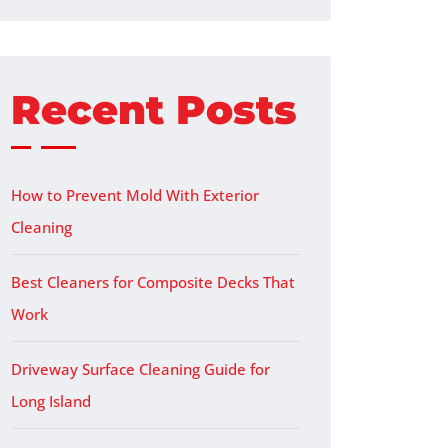
Recent Posts
How to Prevent Mold With Exterior
Cleaning
Best Cleaners for Composite Decks That
Work
Driveway Surface Cleaning Guide for
Long Island