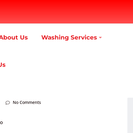
About Us
Washing Services
Us
No Comments