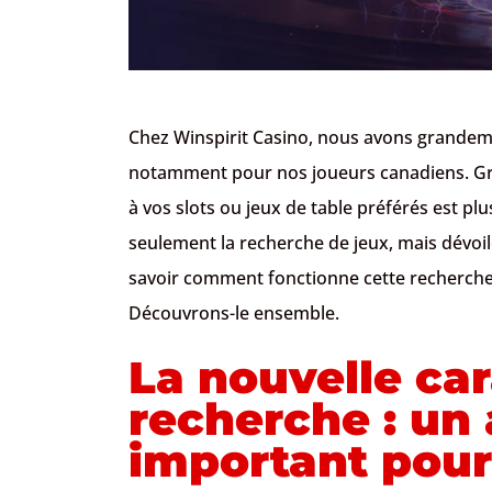
Chez Winspirit Casino, nous avons grandem
notamment pour nos joueurs canadiens. Grâ
à vos slots ou jeux de table préférés est pl
seulement la recherche de jeux, mais dévo
savoir comment fonctionne cette recherche 
Découvrons-le ensemble.
La nouvelle car
recherche : un
important pour