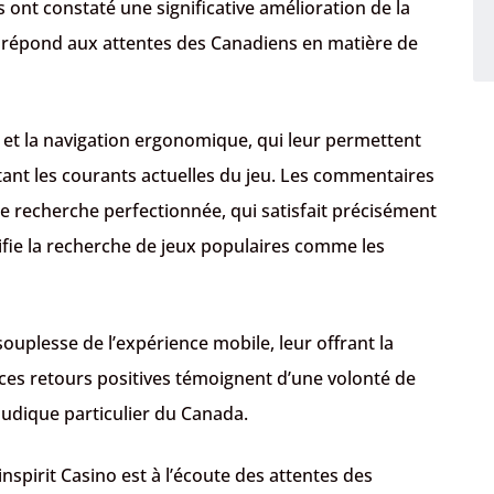
ls ont constaté une significative amélioration de la
qui répond aux attentes des Canadiens en matière de
e et la navigation ergonomique, qui leur permettent
tant les courants actuelles du jeu. Les commentaires
 de recherche perfectionnée, qui satisfait précisément
ifie la recherche de jeux populaires comme les
uplesse de l’expérience mobile, leur offrant la
, ces retours positives témoignent d’une volonté de
udique particulier du Canada.
spirit Casino est à l’écoute des attentes des