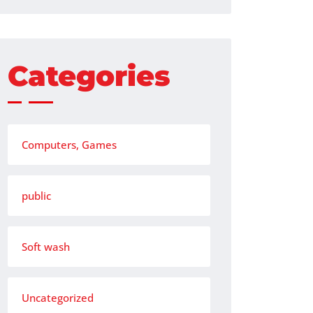
Categories
Computers, Games
public
Soft wash
Uncategorized