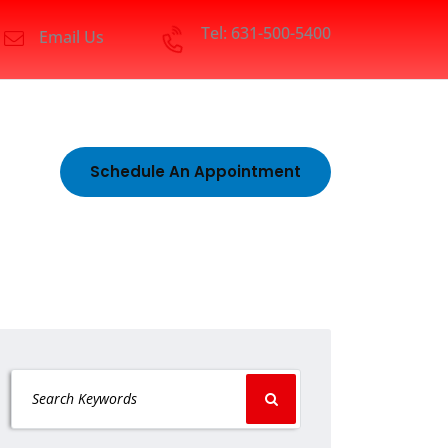
Tel: 631-500-5400
Email Us
Schedule An Appointment