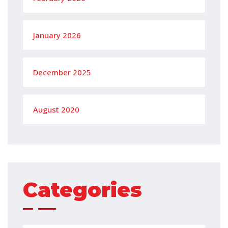
January 2026
December 2025
August 2020
Categories