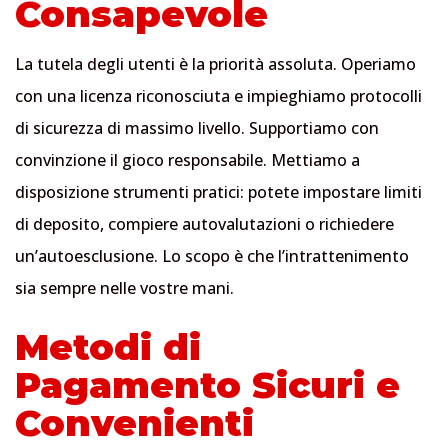
Consapevole
La tutela degli utenti è la priorità assoluta. Operiamo
con una licenza riconosciuta e impieghiamo protocolli
di sicurezza di massimo livello. Supportiamo con
convinzione il gioco responsabile. Mettiamo a
disposizione strumenti pratici: potete impostare limiti
di deposito, compiere autovalutazioni o richiedere
un’autoesclusione. Lo scopo è che l’intrattenimento
sia sempre nelle vostre mani.
Metodi di
Pagamento Sicuri e
Convenienti