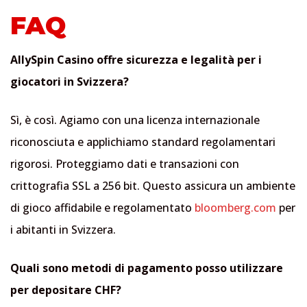
FAQ
AllySpin Casino offre sicurezza e legalità per i
giocatori in Svizzera?
Sì, è così. Agiamo con una licenza internazionale
riconosciuta e applichiamo standard regolamentari
rigorosi. Proteggiamo dati e transazioni con
crittografia SSL a 256 bit. Questo assicura un ambiente
di gioco affidabile e regolamentato
bloomberg.com
per
i abitanti in Svizzera.
Quali sono metodi di pagamento posso utilizzare
per depositare CHF?