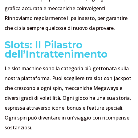
grafica accurata e meccaniche coinvolgenti.
Rinnoviamo regolarmente il palinsesto, per garantire
che ci sia sempre qualcosa di nuovo da provare.
Slots: Il Pilastro
dell’Intrattenimento
Le slot machine sono la categoria più gettonata sulla
nostra piattaforma. Puoi scegliere tra slot con jackpot
che crescono a ogni spin, meccaniche Megaways e
diversi gradi di volatilità. Ogni gioco ha una sua storia,
espressa attraverso icone, bonus e feature speciali.
Ogni spin può diventare in un’viaggio con ricompense
sostanziosi.