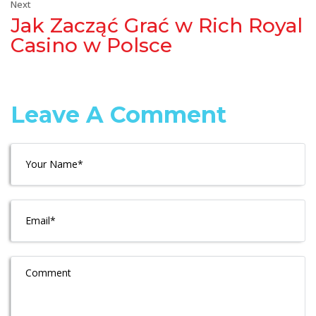
Next
Jak Zacząć Grać w Rich Royal
Casino w Polsce
Leave A Comment