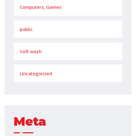
Computers, Games
public
Soft wash
Uncategorized
Meta