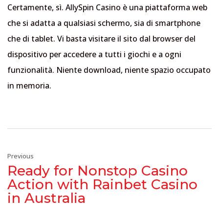
Certamente, sì. AllySpin Casino è una piattaforma web
che si adatta a qualsiasi schermo, sia di smartphone
che di tablet. Vi basta visitare il sito dal browser del
dispositivo per accedere a tutti i giochi e a ogni
funzionalità. Niente download, niente spazio occupato
in memoria.
Previous
Ready for Nonstop Casino
Action with Rainbet Casino
in Australia