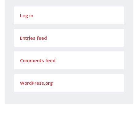
Log in
Entries feed
Comments feed
WordPress.org