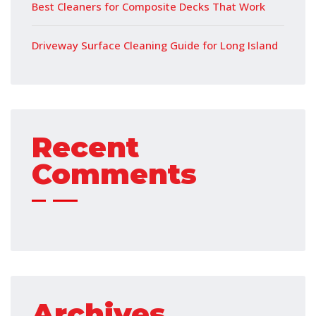
Best Cleaners for Composite Decks That Work
Driveway Surface Cleaning Guide for Long Island
Recent
Comments
Archives