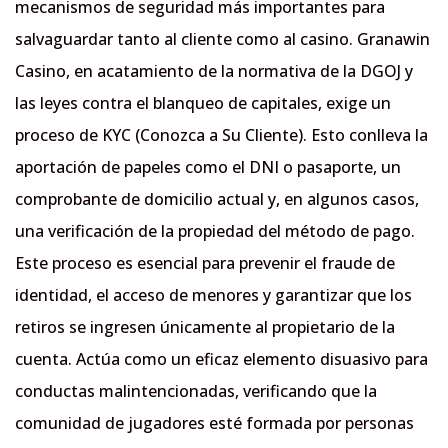
mecanismos de seguridad más importantes para
salvaguardar tanto al cliente como al casino. Granawin
Casino, en acatamiento de la normativa de la DGOJ y
las leyes contra el blanqueo de capitales, exige un
proceso de KYC (Conozca a Su Cliente). Esto conlleva la
aportación de papeles como el DNI o pasaporte, un
comprobante de domicilio actual y, en algunos casos,
una verificación de la propiedad del método de pago.
Este proceso es esencial para prevenir el fraude de
identidad, el acceso de menores y garantizar que los
retiros se ingresen únicamente al propietario de la
cuenta. Actúa como un eficaz elemento disuasivo para
conductas malintencionadas, verificando que la
comunidad de jugadores esté formada por personas