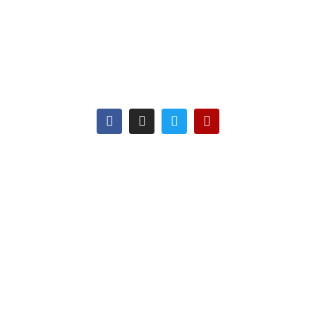
©2021 – Supreme Clean Power Washing Long Island |
Serving
Nassau County
&
Suffolk County
Long Island