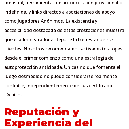
mensual, herramientas de autoexclusión provisional o
indefinida, y links directos a asociaciones de apoyo
como Jugadores Anónimos. La existencia y
accesibilidad destacada de estas prestaciones muestra
que el administrador antepone la bienestar de sus
clientes. Nosotros recomendamos activar estos topes
desde el primer comienzo como una estrategia de
autoprotección anticipada. Un casino que fomenta el
juego desmedido no puede considerarse realmente
confiable, independientemente de sus certificados
técnicos.
Reputación y
Experiencia del