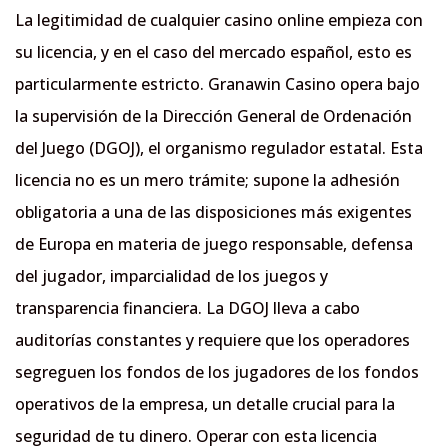
La legitimidad de cualquier casino online empieza con
su licencia, y en el caso del mercado español, esto es
particularmente estricto. Granawin Casino opera bajo
la supervisión de la Dirección General de Ordenación
del Juego (DGOJ), el organismo regulador estatal. Esta
licencia no es un mero trámite; supone la adhesión
obligatoria a una de las disposiciones más exigentes
de Europa en materia de juego responsable, defensa
del jugador, imparcialidad de los juegos y
transparencia financiera. La DGOJ lleva a cabo
auditorías constantes y requiere que los operadores
segreguen los fondos de los jugadores de los fondos
operativos de la empresa, un detalle crucial para la
seguridad de tu dinero. Operar con esta licencia