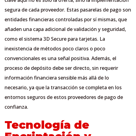
clave aquí no es solo la oferta, sino la implementación
segura de cada proveedor. Estas pasarelas de pago son
entidades financieras controladas por sí mismas, que
añaden una capa adicional de validación y seguridad,
como el sistema 3D Secure para tarjetas. La
inexistencia de métodos poco claros o poco
convencionales es una señal positiva. Además, el
proceso de depósito debe ser directo, sin requerir
información financiera sensible más allá de lo
necesario, ya que la transacción se completa en los
entornos seguros de estos proveedores de pago de
confianza.
Tecnología de