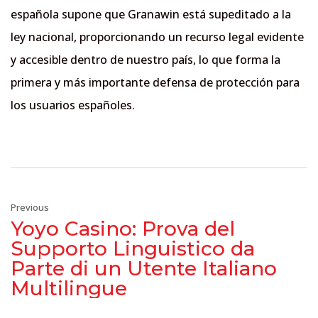
española supone que Granawin está supeditado a la
ley nacional, proporcionando un recurso legal evidente
y accesible dentro de nuestro país, lo que forma la
primera y más importante defensa de protección para
los usuarios españoles.
Previous
Yoyo Casino: Prova del
Supporto Linguistico da
Parte di un Utente Italiano
Multilingue