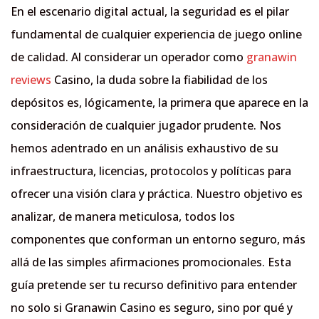
En el escenario digital actual, la seguridad es el pilar
fundamental de cualquier experiencia de juego online
de calidad. Al considerar un operador como
granawin
reviews
Casino, la duda sobre la fiabilidad de los
depósitos es, lógicamente, la primera que aparece en la
consideración de cualquier jugador prudente. Nos
hemos adentrado en un análisis exhaustivo de su
infraestructura, licencias, protocolos y políticas para
ofrecer una visión clara y práctica. Nuestro objetivo es
analizar, de manera meticulosa, todos los
componentes que conforman un entorno seguro, más
allá de las simples afirmaciones promocionales. Esta
guía pretende ser tu recurso definitivo para entender
no solo si Granawin Casino es seguro, sino por qué y