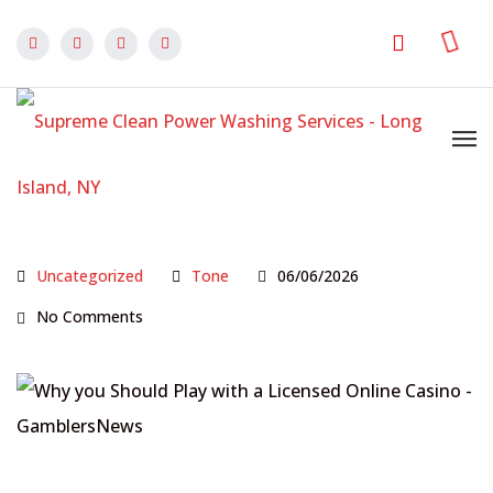
Uncategorized
Tone
06/06/2026
No Comments