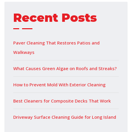
Recent Posts
Paver Cleaning That Restores Patios and
Walkways
What Causes Green Algae on Roofs and Streaks?
How to Prevent Mold With Exterior Cleaning
Best Cleaners for Composite Decks That Work
Driveway Surface Cleaning Guide for Long Island