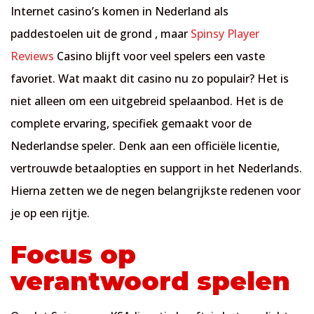
Internet casino’s komen in Nederland als
paddestoelen uit de grond , maar
Spinsy Player
Reviews
Casino blijft voor veel spelers een vaste
favoriet. Wat maakt dit casino nu zo populair? Het is
niet alleen om een uitgebreid spelaanbod. Het is de
complete ervaring, specifiek gemaakt voor de
Nederlandse speler. Denk aan een officiële licentie,
vertrouwde betaalopties en support in het Nederlands.
Hierna zetten we de negen belangrijkste redenen voor
je op een rijtje.
Focus op
verantwoord spelen