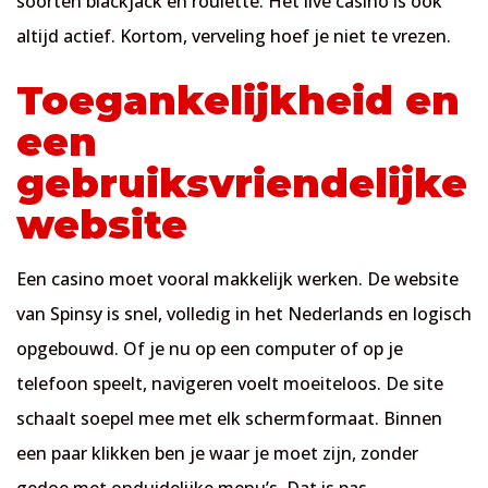
soorten blackjack en roulette. Het live casino is ook
altijd actief. Kortom, verveling hoef je niet te vrezen.
Toegankelijkheid en
een
gebruiksvriendelijke
website
Een casino moet vooral makkelijk werken. De website
van Spinsy is snel, volledig in het Nederlands en logisch
opgebouwd. Of je nu op een computer of op je
telefoon speelt, navigeren voelt moeiteloos. De site
schaalt soepel mee met elk schermformaat. Binnen
een paar klikken ben je waar je moet zijn, zonder
gedoe met onduidelijke menu’s. Dat is pas