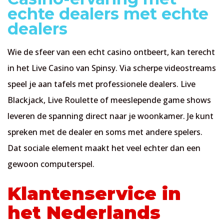
echte dealers met echte
dealers
Wie de sfeer van een echt casino ontbeert, kan terecht
in het Live Casino van Spinsy. Via scherpe videostreams
speel je aan tafels met professionele dealers. Live
Blackjack, Live Roulette of meeslepende game shows
leveren de spanning direct naar je woonkamer. Je kunt
spreken met de dealer en soms met andere spelers.
Dat sociale element maakt het veel echter dan een
gewoon computerspel.
Klantenservice in
het Nederlands