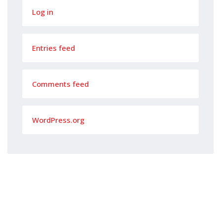
Log in
Entries feed
Comments feed
WordPress.org