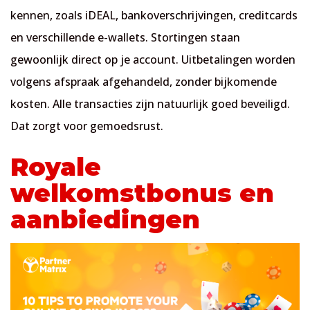
kennen, zoals iDEAL, bankoverschrijvingen, creditcards
en verschillende e-wallets. Stortingen staan
gewoonlijk direct op je account. Uitbetalingen worden
volgens afspraak afgehandeld, zonder bijkomende
kosten. Alle transacties zijn natuurlijk goed beveiligd.
Dat zorgt voor gemoedsrust.
Royale
welkomstbonus en
aanbiedingen