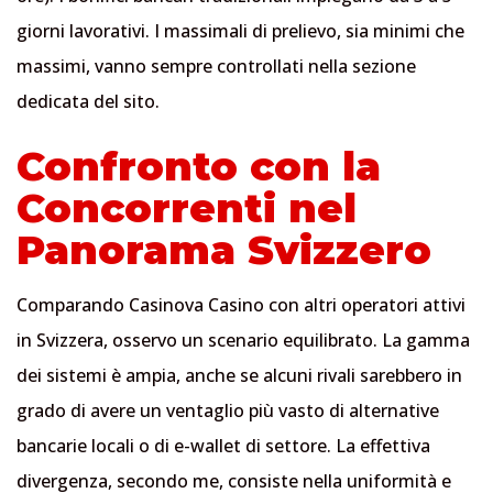
giorni lavorativi. I massimali di prelievo, sia minimi che
massimi, vanno sempre controllati nella sezione
dedicata del sito.
Confronto con la
Concorrenti nel
Panorama Svizzero
Comparando Casinova Casino con altri operatori attivi
in Svizzera, osservo un scenario equilibrato. La gamma
dei sistemi è ampia, anche se alcuni rivali sarebbero in
grado di avere un ventaglio più vasto di alternative
bancarie locali o di e-wallet di settore. La effettiva
divergenza, secondo me, consiste nella uniformità e