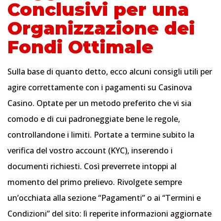
Conclusivi per una
Organizzazione dei
Fondi Ottimale
Sulla base di quanto detto, ecco alcuni consigli utili per
agire correttamente con i pagamenti su Casinova
Casino. Optate per un metodo preferito che vi sia
comodo e di cui padroneggiate bene le regole,
controllandone i limiti. Portate a termine subito la
verifica del vostro account (KYC), inserendo i
documenti richiesti. Così preverrete intoppi al
momento del primo prelievo. Rivolgete sempre
un’occhiata alla sezione “Pagamenti” o ai “Termini e
Condizioni” del sito: lì reperite informazioni aggiornate