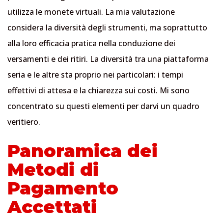
utilizza le monete virtuali. La mia valutazione
considera la diversità degli strumenti, ma soprattutto
alla loro efficacia pratica nella conduzione dei
versamenti e dei ritiri. La diversità tra una piattaforma
seria e le altre sta proprio nei particolari: i tempi
effettivi di attesa e la chiarezza sui costi. Mi sono
concentrato su questi elementi per darvi un quadro
veritiero.
Panoramica dei
Metodi di
Pagamento
Accettati