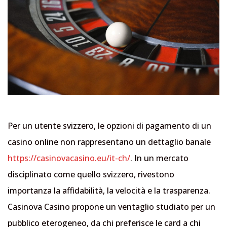
Per un utente svizzero, le opzioni di pagamento di un
casino online non rappresentano un dettaglio banale
https://casinovacasino.eu/it-ch/
. In un mercato
disciplinato come quello svizzero, rivestono
importanza la affidabilità, la velocità e la trasparenza.
Casinova Casino propone un ventaglio studiato per un
pubblico eterogeneo, da chi preferisce le card a chi