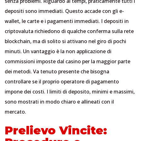
senza problemi. Riguardo ai tempi, praticamente tutti i
depositi sono immediati. Questo accade con gli e-
wallet, le carte e i pagamenti immediati. I depositi in
criptovaluta richiedono di qualche conferma sulla rete
blockchain, ma di solito si attivano nel giro di pochi
minuti. Un vantaggio è la non applicazione di
commissioni imposte dal casino per la maggior parte
dei metodi. Va tenuto presente che bisogna
controllare se il proprio operatore di pagamento
impone dei costi. I limiti di deposito, minimi e massimi,
sono mostrati in modo chiaro e allineati con il
mercato.
Prelievo Vincite: