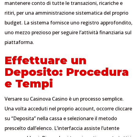
mantenere conto di tutte le transazioni, ricariche e
ritiri, per una amministrazione sistematica del proprio
budget. La sistema fornisce uno registro approfondito,
uno mezzo prezioso per seguire l’attività finanziaria sul
piattaforma.
Effettuare un
Deposito: Procedura
e Tempi
Versare su Casinova Casino è un processo semplice.
Una volta acceduti nel proprio account, occorre cliccare
su “Deposita” nella cassa e selezionare il metodo
prescelto dall’elenco. L’interfaccia assiste l’utente