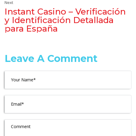
Next
Instant Casino – Verificación
y Identificación Detallada
para España
Leave A Comment