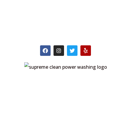
©2021 – Supreme Clean Power Washing Long Island |
Serving
Nassau County
&
Suffolk County
Long Island