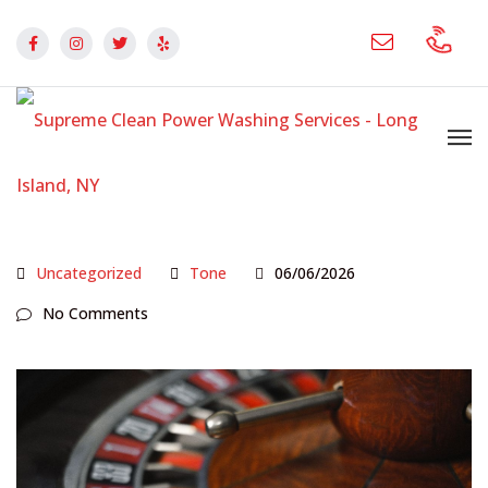
Uncategorized
Tone
06/06/2026
No Comments