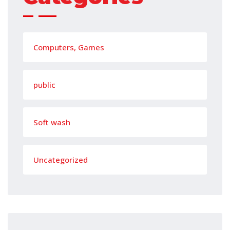
Computers, Games
public
Soft wash
Uncategorized