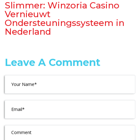
Slimmer: Winzoria Casino
Vernieuwt
Ondersteuningssysteem in
Nederland
Leave A Comment