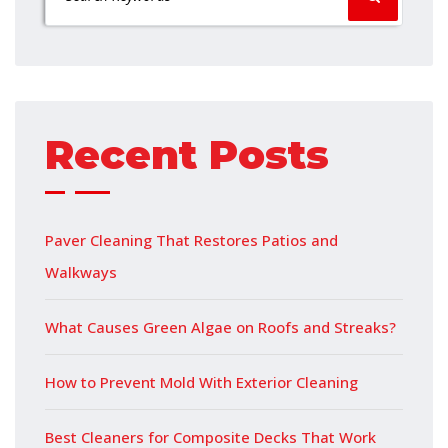
Recent Posts
Paver Cleaning That Restores Patios and
Walkways
What Causes Green Algae on Roofs and Streaks?
How to Prevent Mold With Exterior Cleaning
Best Cleaners for Composite Decks That Work