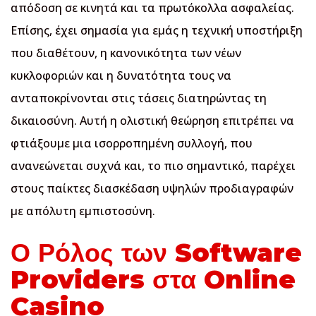
απόδοση σε κινητά και τα πρωτόκολλα ασφαλείας.
Επίσης, έχει σημασία για εμάς η τεχνική υποστήριξη
που διαθέτουν, η κανονικότητα των νέων
κυκλοφοριών και η δυνατότητα τους να
ανταποκρίνονται στις τάσεις διατηρώντας τη
δικαιοσύνη. Αυτή η ολιστική θεώρηση επιτρέπει να
φτιάξουμε μια ισορροπημένη συλλογή, που
ανανεώνεται συχνά και, το πιο σημαντικό, παρέχει
στους παίκτες διασκέδαση υψηλών προδιαγραφών
με απόλυτη εμπιστοσύνη.
Ο Ρόλος των Software
Providers στα Online
Casino