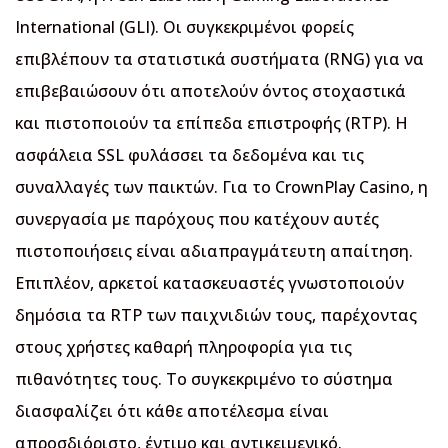
International (GLI). Οι συγκεκριμένοι φορείς
επιβλέπουν τα στατιστικά συστήματα (RNG) για να
επιβεβαιώσουν ότι αποτελούν όντος στοχαστικά
και πιστοποιούν τα επίπεδα επιστροφής (RTP). Η
ασφάλεια SSL φυλάσσει τα δεδομένα και τις
συναλλαγές των παικτών. Για το CrownPlay Casino, η
συνεργασία με παρόχους που κατέχουν αυτές
πιστοποιήσεις είναι αδιαπραγμάτευτη απαίτηση.
Επιπλέον, αρκετοί κατασκευαστές γνωστοποιούν
δημόσια τα RTP των παιχνιδιών τους, παρέχοντας
στους χρήστες καθαρή πληροφορία για τις
πιθανότητες τους. Το συγκεκριμένο το σύστημα
διασφαλίζει ότι κάθε αποτέλεσμα είναι
απροσδιόριστο, έντιμο και αντικειμενικό.