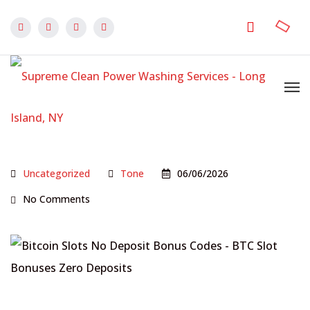
Uncategorized
Tone
06/06/2026
No Comments