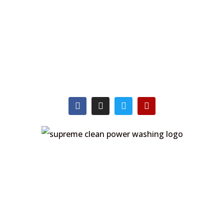
©2021 – Supreme Clean Power Washing Long Island |
Serving
Nassau County
&
Suffolk County
Long Island