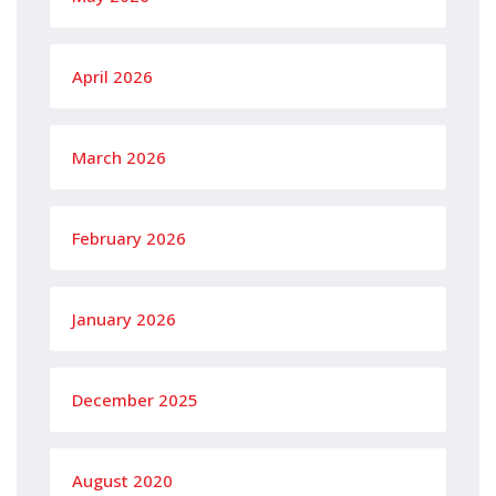
April 2026
March 2026
February 2026
January 2026
December 2025
August 2020