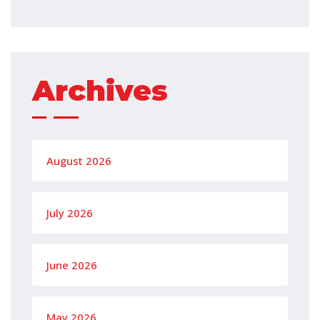
Archives
August 2026
July 2026
June 2026
May 2026