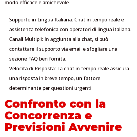
modo efficace e amichevole.
Supporto in Lingua Italiana: Chat in tempo reale e
assistenza telefonica con operatori di lingua italiana.
Canali Multipli: In aggiunta alla chat, si può
contattare il supporto via email e sfogliare una
sezione FAQ ben fornita.
Velocità di Risposta: La chat in tempo reale assicura
una risposta in breve tempo, un fattore
determinante per questioni urgenti.
Confronto con la
Concorrenza e
Previsioni Avvenire