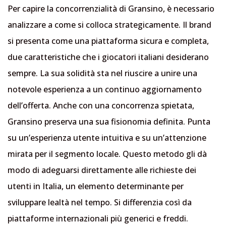
Per capire la concorrenzialità di Gransino, è necessario
analizzare a come si colloca strategicamente. Il brand
si presenta come una piattaforma sicura e completa,
due caratteristiche che i giocatori italiani desiderano
sempre. La sua solidità sta nel riuscire a unire una
notevole esperienza a un continuo aggiornamento
dell’offerta. Anche con una concorrenza spietata,
Gransino preserva una sua fisionomia definita. Punta
su un’esperienza utente intuitiva e su un’attenzione
mirata per il segmento locale. Questo metodo gli dà
modo di adeguarsi direttamente alle richieste dei
utenti in Italia, un elemento determinante per
sviluppare lealtà nel tempo. Si differenzia così da
piattaforme internazionali più generici e freddi.