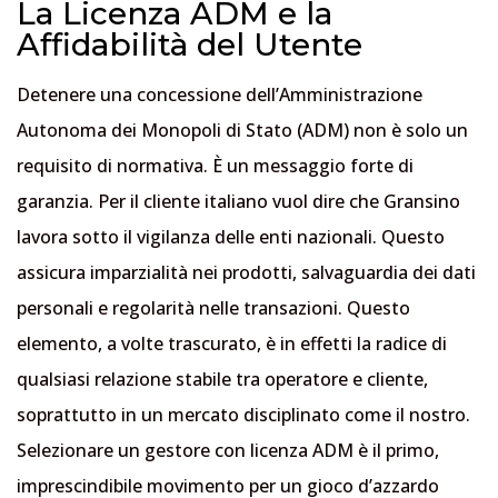
La Licenza ADM e la
Affidabilità del Utente
Detenere una concessione dell’Amministrazione
Autonoma dei Monopoli di Stato (ADM) non è solo un
requisito di normativa. È un messaggio forte di
garanzia. Per il cliente italiano vuol dire che Gransino
lavora sotto il vigilanza delle enti nazionali. Questo
assicura imparzialità nei prodotti, salvaguardia dei dati
personali e regolarità nelle transazioni. Questo
elemento, a volte trascurato, è in effetti la radice di
qualsiasi relazione stabile tra operatore e cliente,
soprattutto in un mercato disciplinato come il nostro.
Selezionare un gestore con licenza ADM è il primo,
imprescindibile movimento per un gioco d’azzardo