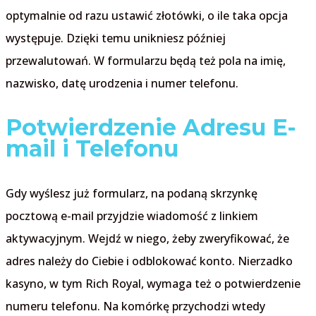
optymalnie od razu ustawić złotówki, o ile taka opcja
występuje. Dzięki temu unikniesz później
przewalutowań. W formularzu będą też pola na imię,
nazwisko, datę urodzenia i numer telefonu.
Potwierdzenie Adresu E-
mail i Telefonu
Gdy wyślesz już formularz, na podaną skrzynkę
pocztową e-mail przyjdzie wiadomość z linkiem
aktywacyjnym. Wejdź w niego, żeby zweryfikować, że
adres należy do Ciebie i odblokować konto. Nierzadko
kasyno, w tym Rich Royal, wymaga też o potwierdzenie
numeru telefonu. Na komórkę przychodzi wtedy