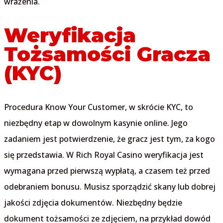
wrażenia.
Weryfikacja
Tożsamości Gracza
(KYC)
Procedura Know Your Customer, w skrócie KYC, to
niezbędny etap w dowolnym kasynie online. Jego
zadaniem jest potwierdzenie, że gracz jest tym, za kogo
się przedstawia. W Rich Royal Casino weryfikacja jest
wymagana przed pierwszą wypłatą, a czasem też przed
odebraniem bonusu. Musisz sporządzić skany lub dobrej
jakości zdjęcia dokumentów. Niezbędny będzie
dokument tożsamości ze zdjęciem, na przykład dowód