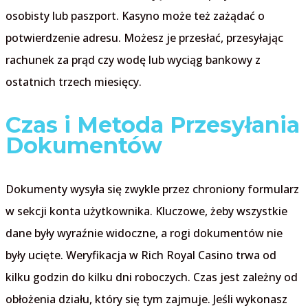
osobisty lub paszport. Kasyno może też zażądać o
potwierdzenie adresu. Możesz je przesłać, przesyłając
rachunek za prąd czy wodę lub wyciąg bankowy z
ostatnich trzech miesięcy.
Czas i Metoda Przesyłania
Dokumentów
Dokumenty wysyła się zwykle przez chroniony formularz
w sekcji konta użytkownika. Kluczowe, żeby wszystkie
dane były wyraźnie widoczne, a rogi dokumentów nie
były ucięte. Weryfikacja w Rich Royal Casino trwa od
kilku godzin do kilku dni roboczych. Czas jest zależny od
obłożenia działu, który się tym zajmuje. Jeśli wykonasz