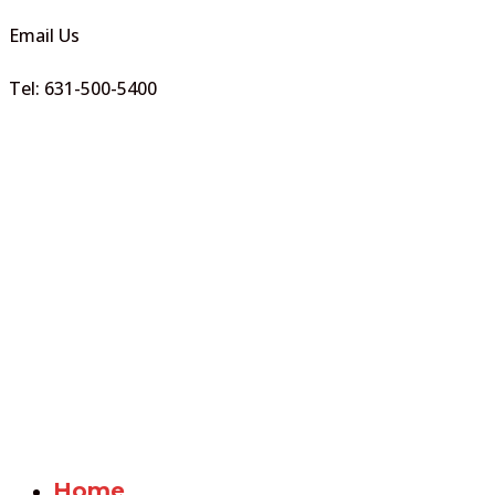
Email Us
Tel: 631-500-5400
Home