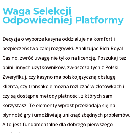
Waga Selekcji
Odpowiedniej Platformy
Decyzja o wyborze kasyna oddziałuje na komfort i
bezpieczeństwo całej rozgrywki. Analizując Rich Royal
Casino, zwróć uwagę nie tylko na licencję. Poszukaj też
opinii innych użytkowników, zwłaszcza tych z Polski.
Zweryfikuj, czy kasyno ma polskojęzyczną obsługę
klienta, czy transakcje można rozliczać w złotówkach i
czy są dostępne metody płatności, z których sam
korzystasz. Te elementy wprost przekładają się na
płynność gry i umożliwiają uniknąć zbędnych problemów.
A to jest fundamentalne dla dobrego pierwszego