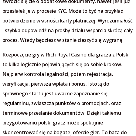
zwrócić się cię o dodatkowe dokumenty, nawet jeśli już
przesłałeś je w procesie KYC. Może to być na przykład
potwierdzenie własności karty płatniczej. Wyrozumiałość
i szybka odpowiedź na prośby działu wsparcia skrócą cały
proces. Wtedy będziesz w stanie cieszyć się wygraną.
Rozpoczęcie gry w Rich Royal Casino dla gracza z Polski
to kilka logicznie pojawiających się po sobie kroków.
Najpierw kontrola legalności, potem rejestracja,
weryfikacja, pierwsza wpłata i bonus. Istotą do
sprawnego startu jest uważne zapoznanie się
regulaminu, zwłaszcza punktów o promocjach, oraz
terminowe przesłanie dokumentów. Dzięki takiemu
przygotowaniu polski gracz może spokojnie
skoncentrować się na bogatej ofercie gier. To baza do