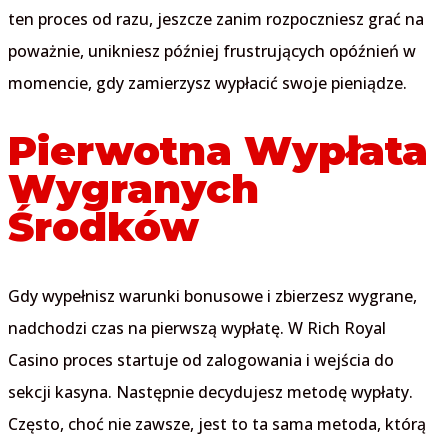
ten proces od razu, jeszcze zanim rozpoczniesz grać na
poważnie, unikniesz później frustrujących opóźnień w
momencie, gdy zamierzysz wypłacić swoje pieniądze.
Pierwotna Wypłata
Wygranych
Środków
Gdy wypełnisz warunki bonusowe i zbierzesz wygrane,
nadchodzi czas na pierwszą wypłatę. W Rich Royal
Casino proces startuje od zalogowania i wejścia do
sekcji kasyna. Następnie decydujesz metodę wypłaty.
Często, choć nie zawsze, jest to ta sama metoda, którą