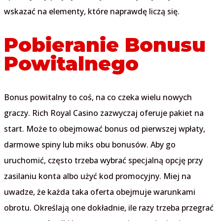
wskazać na elementy, które naprawdę liczą się.
Pobieranie Bonusu
Powitalnego
Bonus powitalny to coś, na co czeka wielu nowych
graczy. Rich Royal Casino zazwyczaj oferuje pakiet na
start. Może to obejmować bonus od pierwszej wpłaty,
darmowe spiny lub miks obu bonusów. Aby go
uruchomić, często trzeba wybrać specjalną opcję przy
zasilaniu konta albo użyć kod promocyjny. Miej na
uwadze, że każda taka oferta obejmuje warunkami
obrotu. Określają one dokładnie, ile razy trzeba przegrać