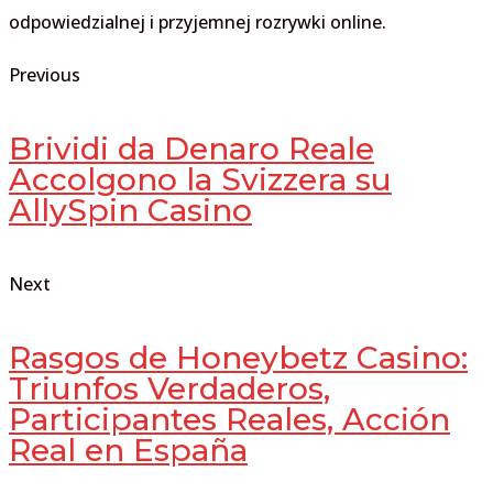
odpowiedzialnej i przyjemnej rozrywki online.
Previous
Brividi da Denaro Reale
Accolgono la Svizzera su
AllySpin Casino
Next
Rasgos de Honeybetz Casino:
Triunfos Verdaderos,
Participantes Reales, Acción
Real en España