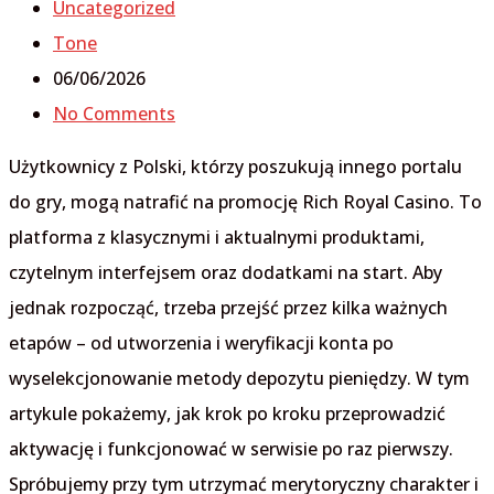
Uncategorized
Tone
06/06/2026
No Comments
Użytkownicy z Polski, którzy poszukują innego portalu
do gry, mogą natrafić na promocję Rich Royal Casino. To
platforma z klasycznymi i aktualnymi produktami,
czytelnym interfejsem oraz dodatkami na start. Aby
jednak rozpocząć, trzeba przejść przez kilka ważnych
etapów – od utworzenia i weryfikacji konta po
wyselekcjonowanie metody depozytu pieniędzy. W tym
artykule pokażemy, jak krok po kroku przeprowadzić
aktywację i funkcjonować w serwisie po raz pierwszy.
Spróbujemy przy tym utrzymać merytoryczny charakter i