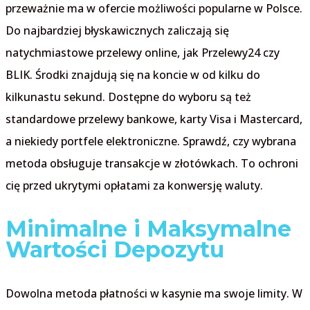
przeważnie ma w ofercie możliwości popularne w Polsce.
Do najbardziej błyskawicznych zaliczają się
natychmiastowe przelewy online, jak Przelewy24 czy
BLIK. Środki znajdują się na koncie w od kilku do
kilkunastu sekund. Dostępne do wyboru są też
standardowe przelewy bankowe, karty Visa i Mastercard,
a niekiedy portfele elektroniczne. Sprawdź, czy wybrana
metoda obsługuje transakcje w złotówkach. To ochroni
cię przed ukrytymi opłatami za konwersję waluty.
Minimalne i Maksymalne
Wartości Depozytu
Dowolna metoda płatności w kasynie ma swoje limity. W