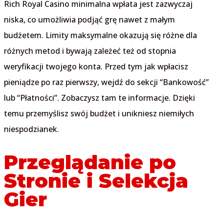
Rich Royal Casino minimalna wpłata jest zazwyczaj
niska, co umożliwia podjąć grę nawet z małym
budżetem. Limity maksymalne okazują się różne dla
różnych metod i bywają zależeć też od stopnia
weryfikacji twojego konta. Przed tym jak wpłacisz
pieniądze po raz pierwszy, wejdź do sekcji “Bankowość”
lub “Płatności”. Zobaczysz tam te informacje. Dzięki
temu przemyślisz swój budżet i unikniesz niemiłych
niespodzianek.
Przeglądanie po
Stronie i Selekcja
Gier