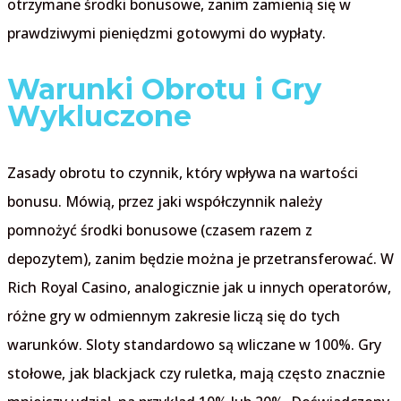
otrzymane środki bonusowe, zanim zamienią się w
prawdziwymi pieniędzmi gotowymi do wypłaty.
Warunki Obrotu i Gry
Wykluczone
Zasady obrotu to czynnik, który wpływa na wartości
bonusu. Mówią, przez jaki współczynnik należy
pomnożyć środki bonusowe (czasem razem z
depozytem), zanim będzie można je przetransferować. W
Rich Royal Casino, analogicznie jak u innych operatorów,
różne gry w odmiennym zakresie liczą się do tych
warunków. Sloty standardowo są wliczane w 100%. Gry
stołowe, jak blackjack czy ruletka, mają często znacznie