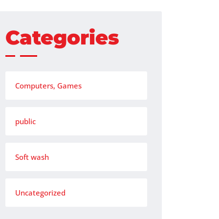
Categories
Computers, Games
public
Soft wash
Uncategorized