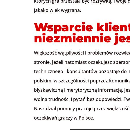
których gra przestała być rozrywką. Twoje 
jakakolwiek wygrana.
Wsparcie klien
niezmiennie je
Większość wątpliwości i problemów rozwie
stronie. Jeżeli natomiast oczekujesz sperso
technicznego i konsultantów pozostaje do 
polskim, w szczególności poprzez komunikat
błyskawiczną i merytoryczną informację. Jes
wolna trudności i pytań bez odpowiedzi. Two
Nasz dział pomocy pracuje przez większoś
oczekiwań graczy w Polsce.