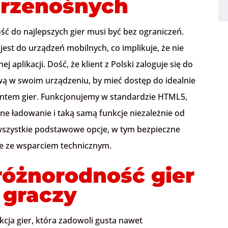
przenośnych
ć do najlepszych gier musi być bez ograniczeń.
est do urządzeń mobilnych, co implikuje, że nie
aplikacji. Dość, że klient z Polski zaloguje się do
wą w swoim urządzeniu, by mieć dostęp do idealnie
ntem gier. Funkcjonujemy w standardzie HTML5,
ne ładowanie i taką samą funkcje niezależnie od
wszystkie podstawowe opcje, w tym bezpieczne
ie ze wsparciem technicznym.
różnorodność gier
 graczy
kcja gier, która zadowoli gusta nawet