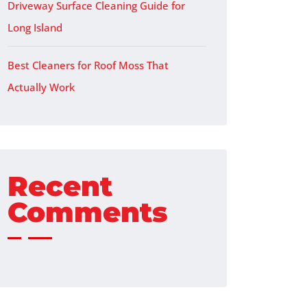
Driveway Surface Cleaning Guide for
Long Island
Best Cleaners for Roof Moss That
Actually Work
Recent
Comments