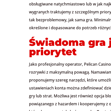
obsługiwane natychmiastowo lub w jak najk
wygranych traktujemy z szczególnym priory
tak bezproblemowy, jak sama gra. Minimaln
określone i dopasowane do potrzeb różnych 
Świadoma gra 
priorytet
Jako profesjonalny operator, Pelican Casin
rozrywki z maksymalną powagą. Namawiamy
proponujemy szereg narzędzi, które umożl
ustawieniach konta można zdefiniować dzie
gry lub strat. Możliwa jest również opcja 
powiązanego z hazardem i kooperujemy z o