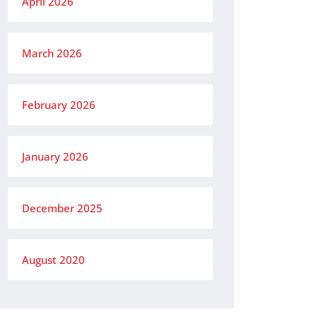
April 2026
March 2026
February 2026
January 2026
December 2025
August 2020