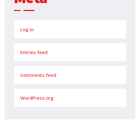
Log in
Entries feed
Comments feed
WordPress.org