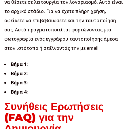
να θέσετε σε λειτουργία τον λογαριασμό. Αυτό είναι
το αρχικό στάδιο. Για να έχετε πλήρη χρήση,
οφείλετε να επιβεβαιώσετε και την ταυτοποίηση
σας. Αυτό πραγματοποιείται φορτώνοντας μια
φωτογραφία ενός εγγράφου ταυτοποίησης άμεσα
στον ιστότοπο ή στέλνοντάς την με email.
Βήμα 1:
Βήμα 2:
Βήμα 3:
Βήμα 4:
Συνήθεις Ερωτήσεις
(FAQ) για την
Δημιουργία