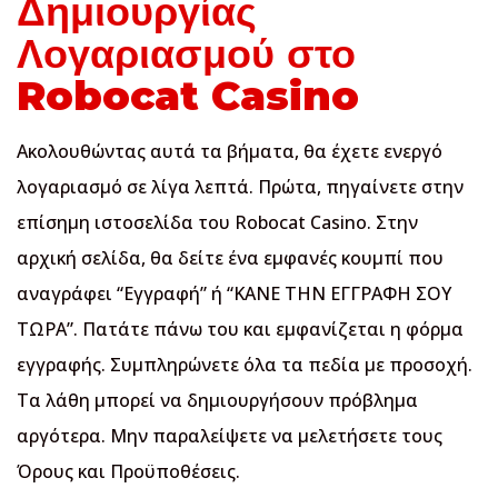
Δημιουργίας
Λογαριασμού στο
Robocat Casino
Ακολουθώντας αυτά τα βήματα, θα έχετε ενεργό
λογαριασμό σε λίγα λεπτά. Πρώτα, πηγαίνετε στην
επίσημη ιστοσελίδα του Robocat Casino. Στην
αρχική σελίδα, θα δείτε ένα εμφανές κουμπί που
αναγράφει “Εγγραφή” ή “ΚΑΝΕ ΤΗΝ ΕΓΓΡΑΦΗ ΣΟΥ
ΤΩΡΑ”. Πατάτε πάνω του και εμφανίζεται η φόρμα
εγγραφής. Συμπληρώνετε όλα τα πεδία με προσοχή.
Τα λάθη μπορεί να δημιουργήσουν πρόβλημα
αργότερα. Μην παραλείψετε να μελετήσετε τους
Όρους και Προϋποθέσεις.