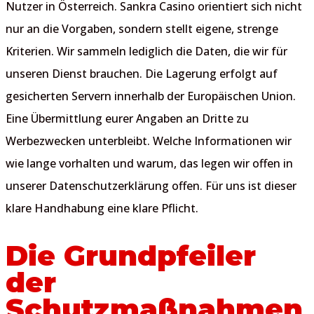
Nutzer in Österreich. Sankra Casino orientiert sich nicht
nur an die Vorgaben, sondern stellt eigene, strenge
Kriterien. Wir sammeln lediglich die Daten, die wir für
unseren Dienst brauchen. Die Lagerung erfolgt auf
gesicherten Servern innerhalb der Europäischen Union.
Eine Übermittlung eurer Angaben an Dritte zu
Werbezwecken unterbleibt. Welche Informationen wir
wie lange vorhalten und warum, das legen wir offen in
unserer Datenschutzerklärung offen. Für uns ist dieser
klare Handhabung eine klare Pflicht.
Die Grundpfeiler
der
Schutzmaßnahmen