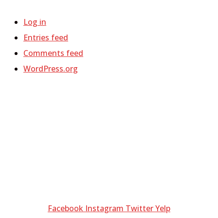
Log in
Entries feed
Comments feed
WordPress.org
Facebook
Instagram
Twitter
Yelp