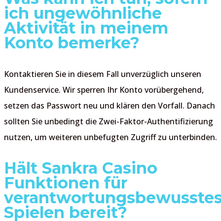
ich ungewöhnliche
Aktivität in meinem
Konto bemerke?
Kontaktieren Sie in diesem Fall unverzüglich unseren
Kundenservice. Wir sperren Ihr Konto vorübergehend,
setzen das Passwort neu und klären den Vorfall. Danach
sollten Sie unbedingt die Zwei-Faktor-Authentifizierung
nutzen, um weiteren unbefugten Zugriff zu unterbinden.
Hält Sankra Casino
Funktionen für
verantwortungsbewusste
Spielen bereit?