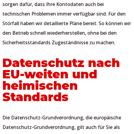
sorgen dafür, dass Ihre Kontodaten auch bei
technischen Problemen immer verfügbar sind. Für den
Störfall haben wir detaillierte Pläne bereit. So können wir
den Betrieb schnell wiederherstellen, ohne bei den
Sicherheitsstandards Zugeständnisse zu machen.
Datenschutz nach
EU-weiten und
heimischen
Standards
Die Datenschutz-Grundverordnung, die europäische
Datenschutz-Grundverordnung, gilt auch für Sie als