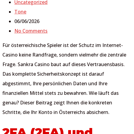
Uncategorized
Tone
06/06/2026
No Comments
Für österreichische Spieler ist der Schutz im Internet-
Casino keine Randfrage, sondern vielmehr die zentrale
Frage. Sankra Casino baut auf dieses Vertrauensbasis.
Das komplette Sicherheitskonzept ist darauf
abgestimmt, Ihre persönlichen Daten und Ihre
finanziellen Mittel stets zu bewahren. Wie läuft das
genau? Dieser Beitrag zeigt Ihnen die konkreten
Schritte, die Ihr Konto in Österreichs absichern.
2FA (2FA) und