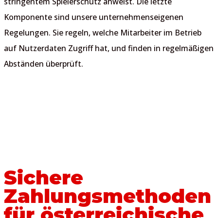
stringentem Spielerschutz anweist. Die letzte
Komponente sind unsere unternehmenseigenen
Regelungen. Sie regeln, welche Mitarbeiter im Betrieb
auf Nutzerdaten Zugriff hat, und finden in regelmäßigen
Abständen überprüft.
Sichere
Zahlungsmethoden
für österreichische