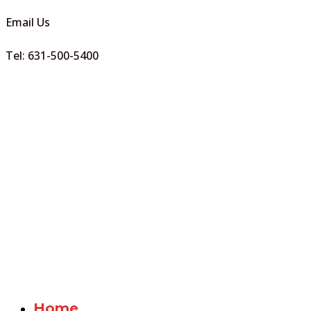
Email Us
Tel: 631-500-5400
Home