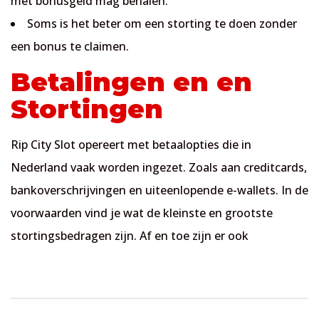
met bonusgeld mag behalen.
Soms is het beter om een storting te doen zonder
een bonus te claimen.
Betalingen en en
Stortingen
Rip City Slot opereert met betaalopties die in
Nederland vaak worden ingezet. Zoals aan creditcards,
bankoverschrijvingen en uiteenlopende e-wallets. In de
voorwaarden vind je wat de kleinste en grootste
stortingsbedragen zijn. Af en toe zijn er ook