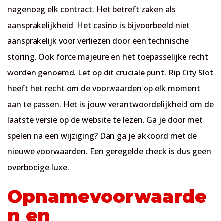
nagenoeg elk contract. Het betreft zaken als
aansprakelijkheid. Het casino is bijvoorbeeld niet
aansprakelijk voor verliezen door een technische
storing. Ook force majeure en het toepasselijke recht
worden genoemd. Let op dit cruciale punt. Rip City Slot
heeft het recht om de voorwaarden op elk moment
aan te passen. Het is jouw verantwoordelijkheid om de
laatste versie op de website te lezen. Ga je door met
spelen na een wijziging? Dan ga je akkoord met de
nieuwe voorwaarden. Een geregelde check is dus geen
overbodige luxe.
Opnamevoorwaarde
n en