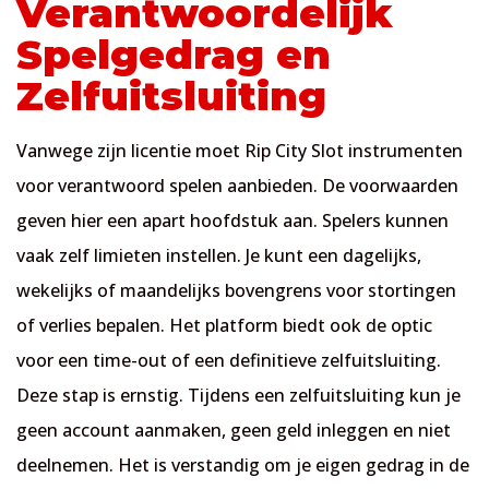
Verantwoordelijk
Spelgedrag en
Zelfuitsluiting
Vanwege zijn licentie moet Rip City Slot instrumenten
voor verantwoord spelen aanbieden. De voorwaarden
geven hier een apart hoofdstuk aan. Spelers kunnen
vaak zelf limieten instellen. Je kunt een dagelijks,
wekelijks of maandelijks bovengrens voor stortingen
of verlies bepalen. Het platform biedt ook de optic
voor een time-out of een definitieve zelfuitsluiting.
Deze stap is ernstig. Tijdens een zelfuitsluiting kun je
geen account aanmaken, geen geld inleggen en niet
deelnemen. Het is verstandig om je eigen gedrag in de