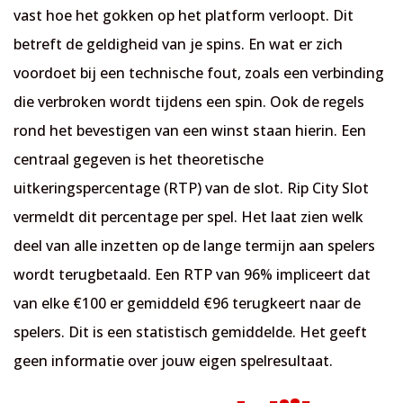
vast hoe het gokken op het platform verloopt. Dit
betreft de geldigheid van je spins. En wat er zich
voordoet bij een technische fout, zoals een verbinding
die verbroken wordt tijdens een spin. Ook de regels
rond het bevestigen van een winst staan hierin. Een
centraal gegeven is het theoretische
uitkeringspercentage (RTP) van de slot. Rip City Slot
vermeldt dit percentage per spel. Het laat zien welk
deel van alle inzetten op de lange termijn aan spelers
wordt terugbetaald. Een RTP van 96% impliceert dat
van elke €100 er gemiddeld €96 terugkeert naar de
spelers. Dit is een statistisch gemiddelde. Het geeft
geen informatie over jouw eigen spelresultaat.