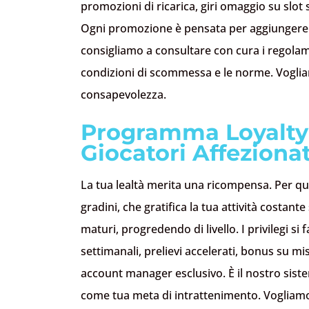
promozioni di ricarica, giri omaggio su slot 
Ogni promozione è pensata per aggiungere p
consigliamo a consultare con cura i regola
condizioni di scommessa e le norme. Vogliam
consapevolezza.
Programma Loyalty: 
Giocatori Affezionat
La tua lealtà merita una ricompensa. Per 
gradini, che gratifica la tua attività costante
maturi, progredendo di livello. I privilegi s
settimanali, prelievi accelerati, bonus su mi
account manager esclusivo. È il nostro siste
come tua meta di intrattenimento. Vogliamo