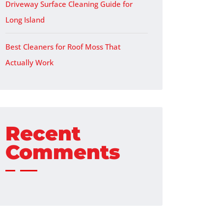
Driveway Surface Cleaning Guide for
Long Island
Best Cleaners for Roof Moss That
Actually Work
Recent
Comments