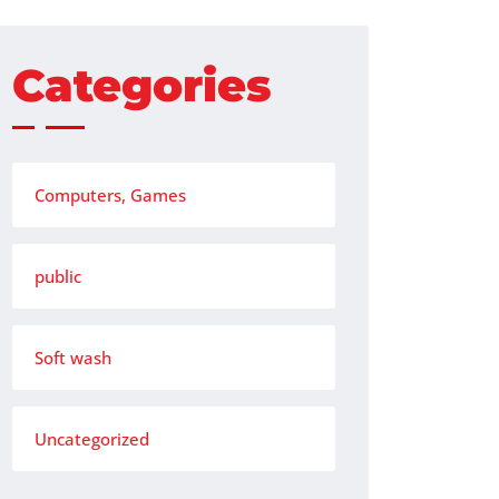
Categories
Computers, Games
public
Soft wash
Uncategorized