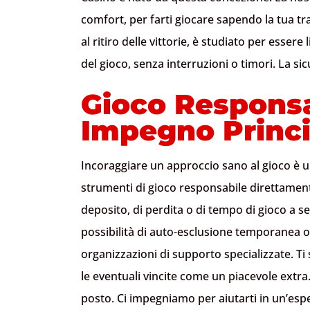
comfort, per farti giocare sapendo la tua tran
al ritiro delle vittorie, è studiato per essere
del gioco, senza interruzioni o timori. La sic
Gioco Responsab
Impegno Princi
Incoraggiare un approccio sano al gioco è u
strumenti di gioco responsabile direttamente
deposito, di perdita o di tempo di gioco a 
possibilità di auto-esclusione temporanea o
organizzazioni di supporto specializzate. T
le eventuali vincite come un piacevole extra
posto. Ci impegniamo per aiutarti in un’esp