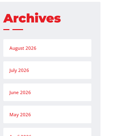
Archives
August 2026
July 2026
June 2026
May 2026