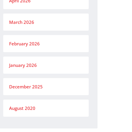
April 2026
March 2026
February 2026
January 2026
December 2025
August 2020