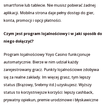
smartfonie lub tablecie. Nie musisz pobierać żadnej
aplikacji. Mobilna strona daje pełny dostęp do gier,
konta, promocji i opcji płatności.
Czym jest program lojalnościowy i w jaki sposób do
niego dołączyć?
Program lojalnościowy Yoyo Casino funkcjonuje
automatycznie. Bierze w nim udział każdy
zarejestrowany gracz. Punkty lojalnościowe zdobywa
się za realne zakłady. Im więcej grasz, tym lepszy
status (Brązowy, Srebrny itd.) uzyskujesz. Wyższy
status to korzystniejsze korzyści: lepszy cashback,
prywatny opiekun, premie urodzinowe i błyskawiczne