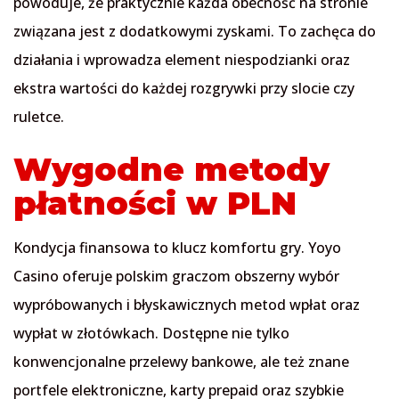
powoduje, że praktycznie każda obecność na stronie
związana jest z dodatkowymi zyskami. To zachęca do
działania i wprowadza element niespodzianki oraz
ekstra wartości do każdej rozgrywki przy slocie czy
ruletce.
Wygodne metody
płatności w PLN
Kondycja finansowa to klucz komfortu gry. Yoyo
Casino oferuje polskim graczom obszerny wybór
wypróbowanych i błyskawicznych metod wpłat oraz
wypłat w złotówkach. Dostępne nie tylko
konwencjonalne przelewy bankowe, ale też znane
portfele elektroniczne, karty prepaid oraz szybkie