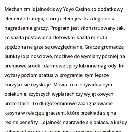
Mechanizm lojalnościowy Yoyo Casino to dodatkowy
element strategii, której celem jest każdego dnia
nagradzanie graczy. Program jest skonstruowany tak,
że każda postawiona złotówka i każda minuta
spędzona na grze są uwzględniane. Gracze gromadzą
punkty lojalnościowe, możliwe do wymiany później na
premiowe środki, darmowe spiny lub inne nagrody. Im
wyższy poziom status w programie, tym lepsze
korzyści się uzyskuje. Mowa tu o indywidualnym
opiekunie, szybszych wypłatach czy wyjątkowych
prezentach. To długoterminowe zaangażowanie
kasyna w relację z graczem, które przekłada się na
realne benefity. Lojalność naprawdę się opłaca, a każdy
kolejny etap gry związany jest z nowymi przywilejami.