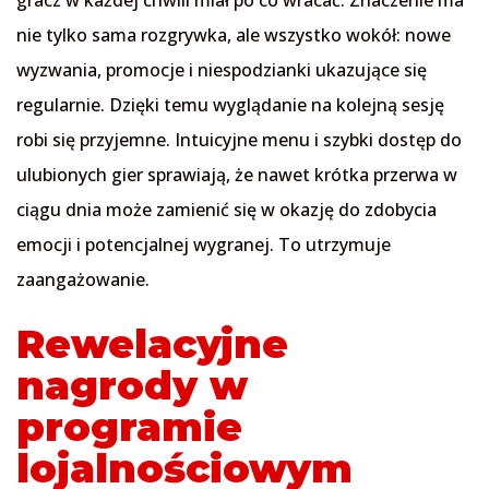
nie tylko sama rozgrywka, ale wszystko wokół: nowe
wyzwania, promocje i niespodzianki ukazujące się
regularnie. Dzięki temu wyglądanie na kolejną sesję
robi się przyjemne. Intuicyjne menu i szybki dostęp do
ulubionych gier sprawiają, że nawet krótka przerwa w
ciągu dnia może zamienić się w okazję do zdobycia
emocji i potencjalnej wygranej. To utrzymuje
zaangażowanie.
Rewelacyjne
nagrody w
programie
lojalnościowym