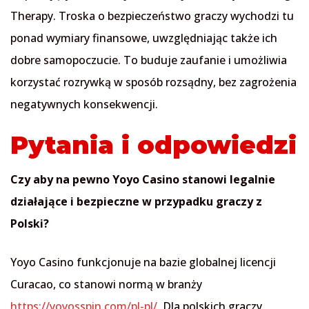
Therapy. Troska o bezpieczeństwo graczy wychodzi tu
ponad wymiary finansowe, uwzględniając także ich
dobre samopoczucie. To buduje zaufanie i umożliwia
korzystać rozrywką w sposób rozsądny, bez zagrożenia
negatywnych konsekwencji.
Pytania i odpowiedzi
Czy aby na pewno Yoyo Casino stanowi legalnie
działające i bezpieczne w przypadku graczy z
Polski?
Yoyo Casino funkcjonuje na bazie globalnej licencji
Curacao, co stanowi normą w branży
https://yoyosspin.com/pl-pl/
. Dla polskich graczy