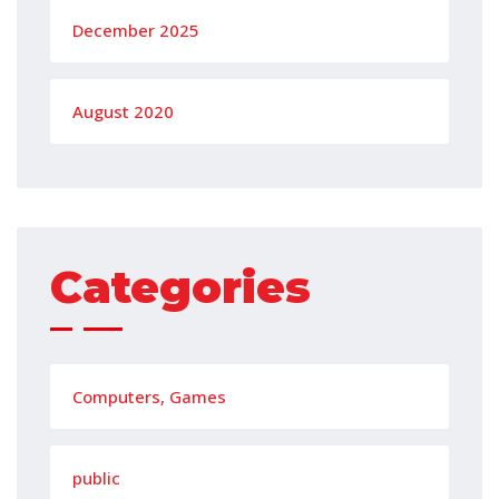
December 2025
August 2020
Categories
Computers, Games
public