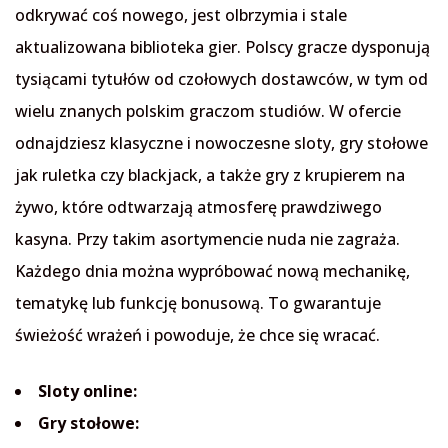
odkrywać coś nowego, jest olbrzymia i stale
aktualizowana biblioteka gier. Polscy gracze dysponują
tysiącami tytułów od czołowych dostawców, w tym od
wielu znanych polskim graczom studiów. W ofercie
odnajdziesz klasyczne i nowoczesne sloty, gry stołowe
jak ruletka czy blackjack, a także gry z krupierem na
żywo, które odtwarzają atmosferę prawdziwego
kasyna. Przy takim asortymencie nuda nie zagraża.
Każdego dnia można wypróbować nową mechanikę,
tematykę lub funkcję bonusową. To gwarantuje
świeżość wrażeń i powoduje, że chce się wracać.
Sloty online:
Gry stołowe: