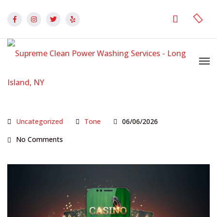
Uncategorized
Tone
06/06/2026
No Comments