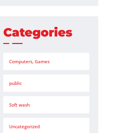
Categories
Computers, Games
public
Soft wash
Uncategorized