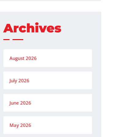
Archives
August 2026
July 2026
June 2026
May 2026