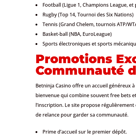
Football (Ligue 1, Champions League, et 
Rugby (Top 14, Tournoi des Six Nations)
Tennis (Grand Chelem, tournois ATP/WT
Basket-ball (NBA, EuroLeague)
Sports électroniques et sports mécaniq
Promotions Exc
Communauté d
Betninja Casino offre un accueil généreux
bienvenue qui combine souvent free bets et 
l’inscription. Le site propose régulièrement
de relance pour garder sa communauté.
Prime d’accueil sur le premier dépôt.