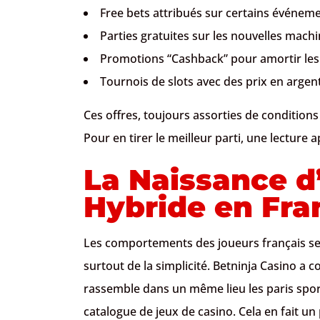
Free bets attribués sur certains événeme
Parties gratuites sur les nouvelles machi
Promotions “Cashback” pour amortir les
Tournois de slots avec des prix en argent
Ces offres, toujours assorties de condition
Pour en tirer le meilleur parti, une lecture
La Naissance d
Hybride en Fra
Les comportements des joueurs français se t
surtout de la simplicité. Betninja Casino a c
rassemble dans un même lieu les paris sport
catalogue de jeux de casino. Cela en fait u