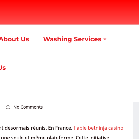
About Us
Washing Services
Us
No Comments
ont désormais réunis. En France,
fiable betninja casino
 une seule et même plateforme. Cette initiative