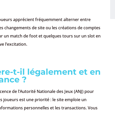
 joueurs apprécient fréquemment alterner entre
i les changements de site ou les créations de comptes
r un match de foot et quelques tours sur un slot en
ve l’excitation.
re-t-il légalement et en
rance ?
ence de l’Autorité Nationale des Jeux (ANJ) pour
 joueurs est une priorité : le site emploie un
nformations personnelles et les transactions. Vous