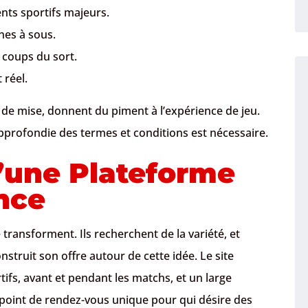
nts sportifs majeurs.
nes à sous.
 coups du sort.
 réel.
s de mise, donnent du piment à l’expérience de jeu.
 approfondie des termes et conditions est nécessaire.
’une Plateforme
nce
ransforment. Ils recherchent de la variété, et
onstruit son offre autour de cette idée. Le site
ifs, avant et pendant les matchs, et un large
n point de rendez-vous unique pour qui désire des