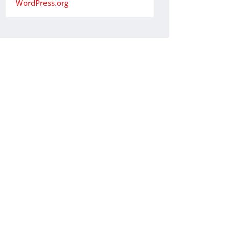
WordPress.org