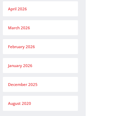
April 2026
March 2026
February 2026
January 2026
December 2025
August 2020