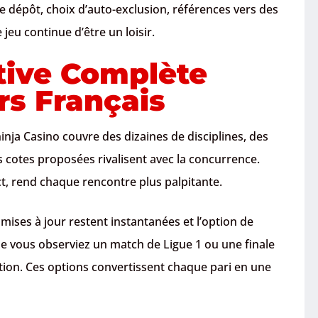
 de dépôt, choix d’auto-exclusion, références vers des
e jeu continue d’être un loisir.
tive Complète
rs Français
nja Casino couvre des dizaines de disciplines, des
s cotes proposées rivalisent avec la concurrence.
ct, rend chaque rencontre plus palpitante.
 mises à jour restent instantanées et l’option de
e vous observiez un match de Ligue 1 ou une finale
tion. Ces options convertissent chaque pari en une