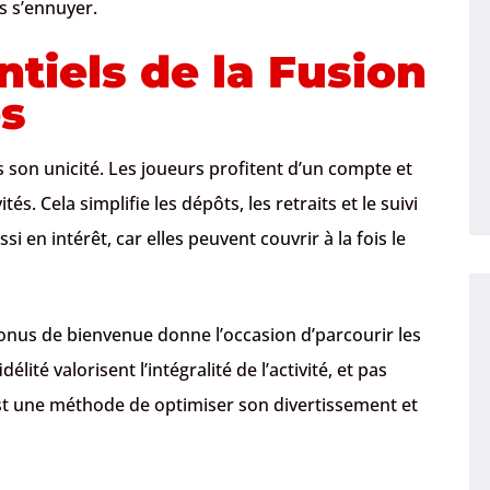
s s’ennuyer.
tiels de la Fusion
es
s son unicité. Les joueurs profitent d’un compte et
s. Cela simplifie les dépôts, les retraits et le suivi
 en intérêt, car elles peuvent couvrir à la fois le
bonus de bienvenue donne l’occasion d’parcourir les
ité valorisent l’intégralité de l’activité, et pas
est une méthode de optimiser son divertissement et