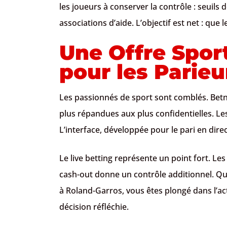
les joueurs à conserver la contrôle : seuils
associations d’aide. L’objectif est net : que l
Une Offre Spor
pour les Parieu
Les passionnés de sport sont comblés. Betni
plus répandues aux plus confidentielles. Le
L’interface, développée pour le pari en dire
Le live betting représente un point fort. Les
cash-out donne un contrôle additionnel. Qu
à Roland-Garros, vous êtes plongé dans l’ac
décision réfléchie.