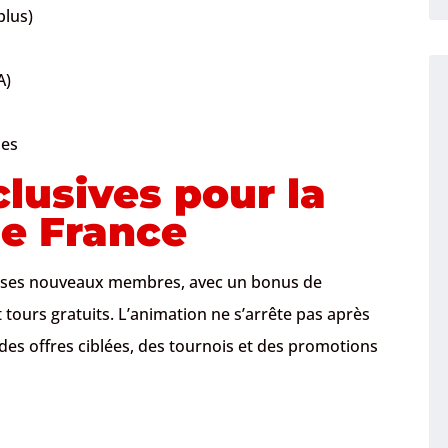
plus)
A)
ues
lusives pour la
e France
 à ses nouveaux membres, avec un bonus de
tours gratuits. L’animation ne s’arrête pas après
 des offres ciblées, des tournois et des promotions