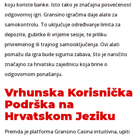
koju koriste banke. Isto tako je značajna posvećenost
odgovornoj igri. Gransino igračima daje alate za
samokontrolu. To uključuje određivanje limita za
depozite, gubitke ili vrijeme sesije, te priliku
privremenog ili trajnog samoisključenja. Ovi alati
pomažu da igra bude sigurna zabava, što je naročito
značajno za hrvatsku zajednicu koja brine o
odgovornom ponašanju.
Vrhunska Korisnička
Podrška na
Hrvatskom Jeziku
Premda je platforma Gransino Casina intuitivna, upiti