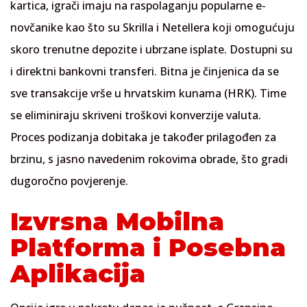
kartica, igrači imaju na raspolaganju popularne e-
novčanike kao što su Skrilla i Netellera koji omogućuju
skoro trenutne depozite i ubrzane isplate. Dostupni su
i direktni bankovni transferi. Bitna je činjenica da se
sve transakcije vrše u hrvatskim kunama (HRK). Time
se eliminiraju skriveni troškovi konverzije valuta.
Proces podizanja dobitaka je također prilagođen za
brzinu, s jasno navedenim rokovima obrade, što gradi
dugoročno povjerenje.
Izvrsna Mobilna
Platforma i Posebna
Aplikacija