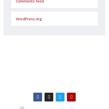
Comments feed
WordPress.org