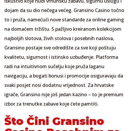
iskustvo koje nudi vrhunsku zabavu, sigurnu uslugu i
dojam da su dio nečega većeg. Gransino Casino točno
to i pruža, namećući nove standarde za online gaming
na domaćem tržištu. S pažljivo kreiranom kolekcijom
najboljih slotova, živih stolova i posebnih naslova,
Gransino postaje sve odredište za sve koji poštuju
kvalitetu, sigurnost i istinsko uzbuđenje. Platforma
radi na intuitivnom sučelju koje pruža laganu
navigaciju, a bogati bonusi i promocije osiguravaju da
svaki posjet nosi dodatnu vrijednost. Za hrvatske
igrače, Gransino nije još jedan kazino – to je premium
izbor za trenutke zabave koje ćete pamtiti.
Što Čini Gransino