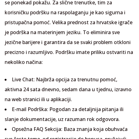
se ponekad pokažu. Za slične trenutke, tim za
korisničku podršku na raspolaganju je kao sigurna i
pristupačna pomoć. Velika prednost za hrvatske igrače
je podrška na materinjem jeziku. To eliminira sve
jezične barijere i garantira da se svaki problem otkloni
precizno i razumljivo. Podršku imate priliku ostvariti na
nekoliko načina:
Live Chat: Najbrža opcija za trenutnu pomoć,
aktivna 24 sata dnevno, sedam dana u tjednu, izravno
na web stranici ili u aplikaciji.
E-mail Podrška: Pogodan za detaljnija pitanja ili
slanje dokumentacije, uz razuman rok odgovora.
Opsežna FAQ Sekcija: Baza znanja koja obuhvaća