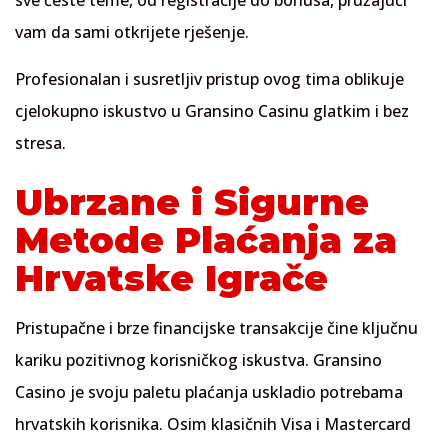
sve česte teme, od registracije do bonusa, pružajući
vam da sami otkrijete rješenje.
Profesionalan i susretljiv pristup ovog tima oblikuje
cjelokupno iskustvo u Gransino Casinu glatkim i bez
stresa.
Ubrzane i Sigurne
Metode Plaćanja za
Hrvatske Igrače
Pristupačne i brze financijske transakcije čine ključnu
kariku pozitivnog korisničkog iskustva. Gransino
Casino je svoju paletu plaćanja uskladio potrebama
hrvatskih korisnika. Osim klasičnih Visa i Mastercard