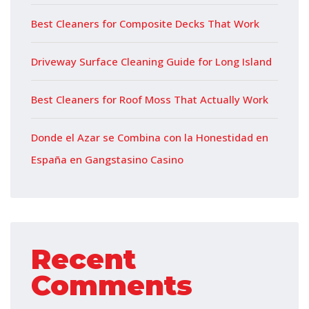
Best Cleaners for Composite Decks That Work
Driveway Surface Cleaning Guide for Long Island
Best Cleaners for Roof Moss That Actually Work
Donde el Azar se Combina con la Honestidad en
España en Gangstasino Casino
Recent
Comments