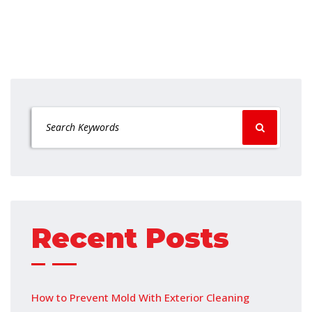
Recent Posts
How to Prevent Mold With Exterior Cleaning