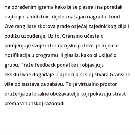
na određenim igrama kako bi se plasirali na poredak
najboljih, a dobitnici dijele značajan nagradni fond.
Ove rang liste skorova grade osjećaj zajedničkog cilja i
podižu uzbuđenje. Uz to, Gransino učestalo
primjenjuje svoje informacijske puteve, primjerice
notifikacija u programu ili glasila, kako bi uključio
grupu. Traže feedback podatke ili objavljuju
ekskluzivne događaje. Taj socijalni sloj stvara Gransino
više od sustava za zabavu. To je virtualno prostor
druženja za lokalne obožavatelje koji pokazuju strast
prema vrhunskoj razonodi.