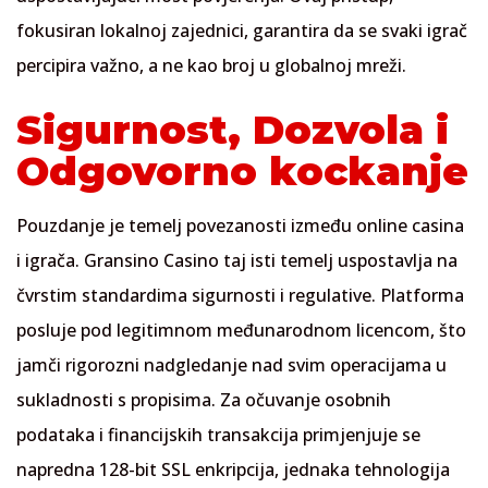
fokusiran lokalnoj zajednici, garantira da se svaki igrač
percipira važno, a ne kao broj u globalnoj mreži.
Sigurnost, Dozvola i
Odgovorno kockanje
Pouzdanje je temelj povezanosti između online casina
i igrača. Gransino Casino taj isti temelj uspostavlja na
čvrstim standardima sigurnosti i regulative. Platforma
posluje pod legitimnom međunarodnom licencom, što
jamči rigorozni nadgledanje nad svim operacijama u
sukladnosti s propisima. Za očuvanje osobnih
podataka i financijskih transakcija primjenjuje se
napredna 128-bit SSL enkripcija, jednaka tehnologija