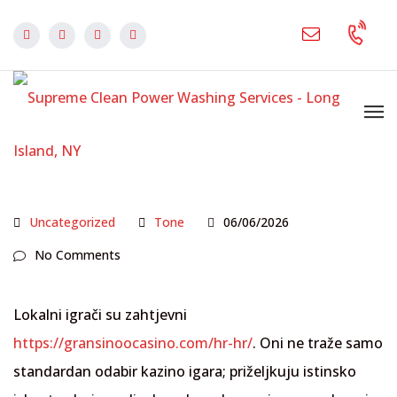
Uncategorized
Tone
06/06/2026
No Comments
Lokalni igrači su zahtjevni
https://gransinoocasino.com/hr-hr/
. Oni ne traže samo
standardan odabir kazino igara; priželjkuju istinsko