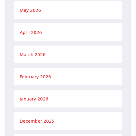
May 2026
April 2026
March 2026
February 2026
January 2026
December 2025