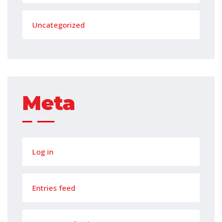
Uncategorized
Meta
Log in
Entries feed