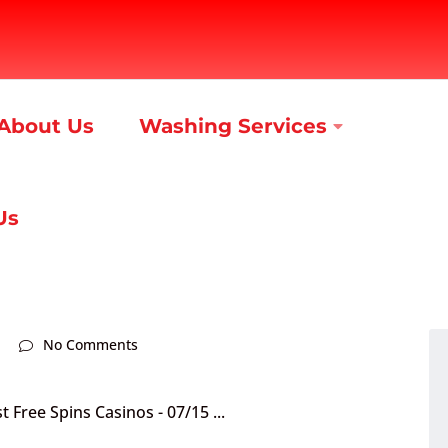
About Us
Washing Services
Us
No Comments