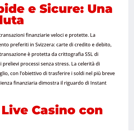
pide e Sicure: Una
luta
transazioni finanziarie veloci e protette. La
to preferiti in Svizzera: carte di credito e debito,
 transazione è protetta da crittografia SSL di
 prelievi processi senza stress. La celerità di
io, con l’obiettivo di trasferire i soldi nel più breve
ienza finanziaria dimostra il riguardo di Instant
l Live Casino con