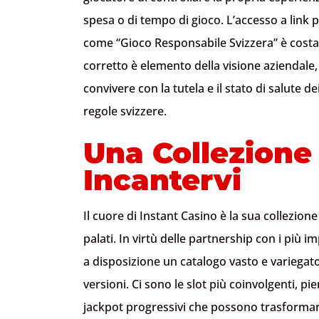
spesa o di tempo di gioco. L’accesso a link p
come “Gioco Responsabile Svizzera” è cost
corretto è elemento della visione aziendale,
convivere con la tutela e il stato di salute
regole svizzere.
Una Collezione 
Incantervi
Il cuore di Instant Casino è la sua collezione
palati. In virtù delle partnership con i più 
a disposizione un catalogo vasto e variegato. 
versioni. Ci sono le slot più coinvolgenti, pi
jackpot progressivi che possono trasformar