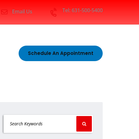
Tel: 631-500-5400
Email Us
Schedule An Appointment