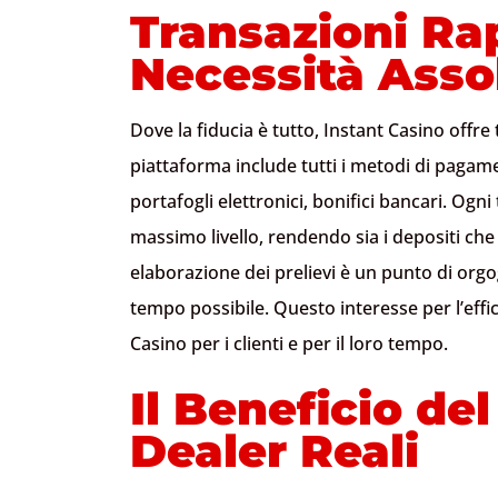
Transazioni Ra
Necessità Asso
Dove la fiducia è tutto, Instant Casino offre 
piattaforma include tutti i metodi di pagamen
portafogli elettronici, bonifici bancari. Ogni
massimo livello, rendendo sia i depositi che i
elaborazione dei prelievi è un punto di orgogl
tempo possibile. Questo interesse per l’effic
Casino per i clienti e per il loro tempo.
Il Beneficio de
Dealer Reali