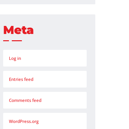
Meta
Log in
Entries feed
Comments feed
WordPress.org