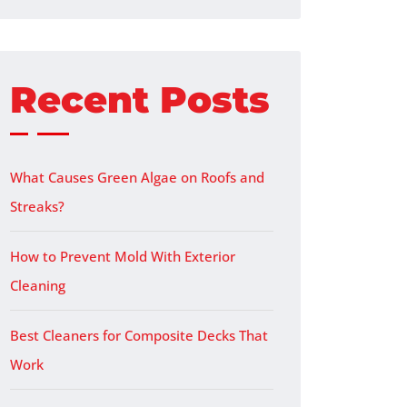
Recent Posts
What Causes Green Algae on Roofs and
Streaks?
How to Prevent Mold With Exterior
Cleaning
Best Cleaners for Composite Decks That
Work