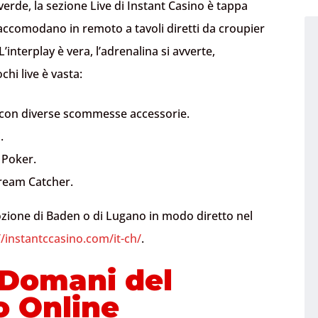
verde, la sezione Live di Instant Casino è tappa
i accomodano in remoto a tavoli diretti da croupier
L’interplay è vera, l’adrenalina si avverte,
ochi live è vasta:
 con diverse scommesse accessorie.
.
 Poker.
ream Catcher.
ozione di Baden o di Lugano in modo diretto nel
//instantccasino.com/it-ch/
.
 Domani del
o Online