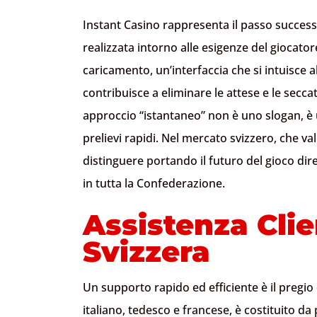
Instant Casino rappresenta il passo successi
realizzata intorno alle esigenze del giocatore 
caricamento, un’interfaccia che si intuisce a
contribuisce a eliminare le attese e le secc
approccio “istantaneo” non è uno slogan, è 
prelievi rapidi. Nel mercato svizzero, che val
distinguere portando il futuro del gioco d
in tutta la Confederazione.
Assistenza Clie
Svizzera
Un supporto rapido ed efficiente è il pregio d
italiano, tedesco e francese, è costituito da 