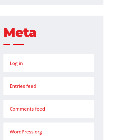
Meta
Log in
Entries feed
Comments feed
WordPress.org