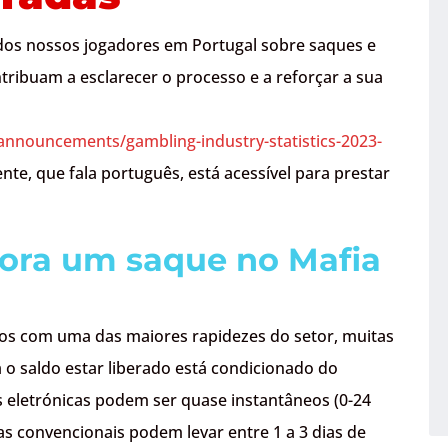
os nossos jogadores em Portugal sobre saques e
tribuam a esclarecer o processo e a reforçar a sua
announcements/gambling-industry-statistics-2023-
ente, que fala português, está acessível para prestar
ra um saque no Mafia
os com uma das maiores rapidezes do setor, muitas
 o saldo estar liberado está condicionado do
 eletrónicas podem ser quase instantâneos (0-24
as convencionais podem levar entre 1 a 3 dias de