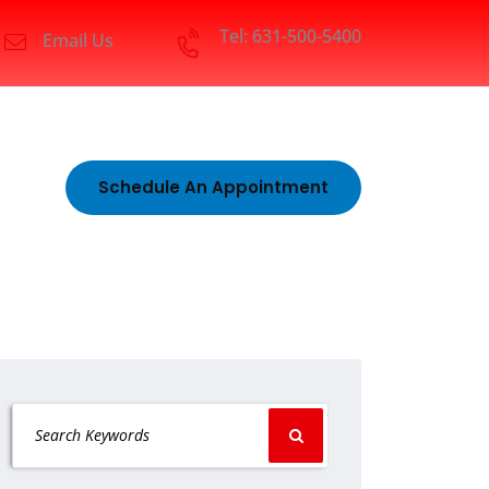
Tel: 631-500-5400
Email Us
Schedule An Appointment