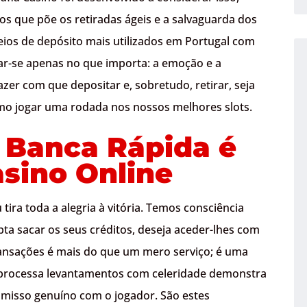
s que põe os retiradas ágeis e a salvaguarda dos
eios de depósito mais utilizados em Portugal com
ar-se apenas no que importa: a emoção e a
azer com que depositar e, sobretudo, retirar, seja
mo jogar uma rodada nos nossos melhores slots.
 Banca Rápida é
asino Online
ira toda a alegria à vitória. Temos consciência
pta sacar os seus créditos, deseja aceder-lhes com
ransações é mais do que um mero serviço; é uma
 processa levantamentos com celeridade demonstra
misso genuíno com o jogador. São estes