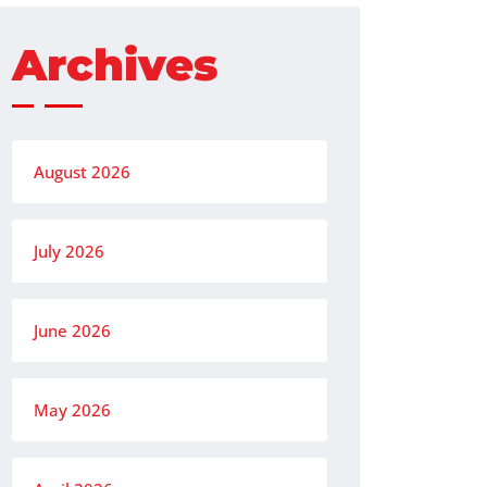
Archives
August 2026
July 2026
June 2026
May 2026