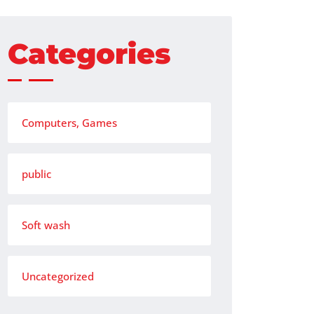
Categories
Computers, Games
public
Soft wash
Uncategorized