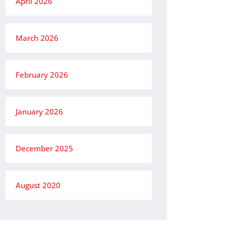
April 2026
March 2026
February 2026
January 2026
December 2025
August 2020