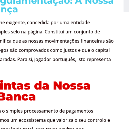
egulamentação: A Nossa
ança
ne exigente, concedida por uma entidade
mples selo na página. Constitui um conjunto de
ifica que as nossas movimentações financeiras são
ogos são comprovados como justos e que o capital
radas. Para si, jogador português, isto representa
intas da Nossa
 Banca
ssa o simples processamento de pagamentos
mos um ecossistema que valoriza o seu controlo e