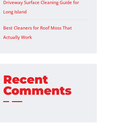
Driveway Surface Cleaning Guide for
Long Island
Best Cleaners for Roof Moss That
Actually Work
Recent
Comments