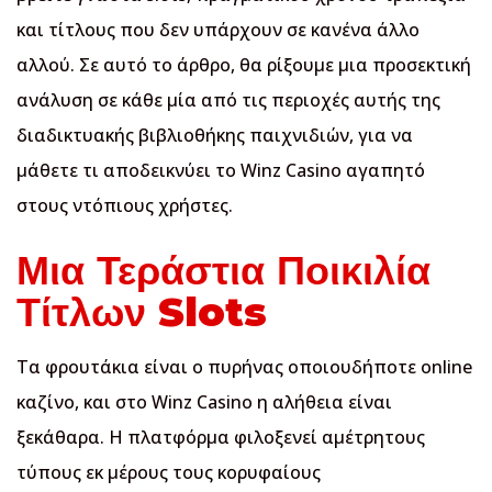
και τίτλους που δεν υπάρχουν σε κανένα άλλο
αλλού. Σε αυτό το άρθρο, θα ρίξουμε μια προσεκτική
ανάλυση σε κάθε μία από τις περιοχές αυτής της
διαδικτυακής βιβλιοθήκης παιχνιδιών, για να
μάθετε τι αποδεικνύει το Winz Casino αγαπητό
στους ντόπιους χρήστες.
Μια Τεράστια Ποικιλία
Τίτλων Slots
Τα φρουτάκια είναι ο πυρήνας οποιουδήποτε online
καζίνο, και στο Winz Casino η αλήθεια είναι
ξεκάθαρα. Η πλατφόρμα φιλοξενεί αμέτρητους
τύπους εκ μέρους τους κορυφαίους