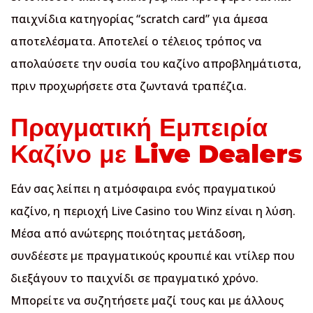
παιχνίδια κατηγορίας “scratch card” για άμεσα
αποτελέσματα. Αποτελεί ο τέλειος τρόπος να
απολαύσετε την ουσία του καζίνο απροβλημάτιστα,
πριν προχωρήσετε στα ζωντανά τραπέζια.
Πραγματική Εμπειρία
Καζίνο με Live Dealers
Εάν σας λείπει η ατμόσφαιρα ενός πραγματικού
καζίνο, η περιοχή Live Casino του Winz είναι η λύση.
Μέσα από ανώτερης ποιότητας μετάδοση,
συνδέεστε με πραγματικούς κρουπιέ και ντίλερ που
διεξάγουν το παιχνίδι σε πραγματικό χρόνο.
Μπορείτε να συζητήσετε μαζί τους και με άλλους