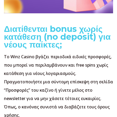
Διατίθενται bonus χωρίς
κατάθεση (no deposit) για
νέους παίκτες;
Το Winz Casino βγάζει περιοδικά ειδικές προσφορές,
που μπορεί να περιλαμβάνουν και free spins χωρίς
κατάθεση για νέους λογαριασμούς.
Πραγματοποιήστε μια σύντομη επίσκεψη στη σελίδα
“Προσφορές” του καζίνο ή γίνετε μέλος στο
newsletter για να μην χάσετε τέτοιες ευκαιρίες.
Όπως, ο κανόνας συνιστά να διαβάζετε τους όρους
χρήσης.