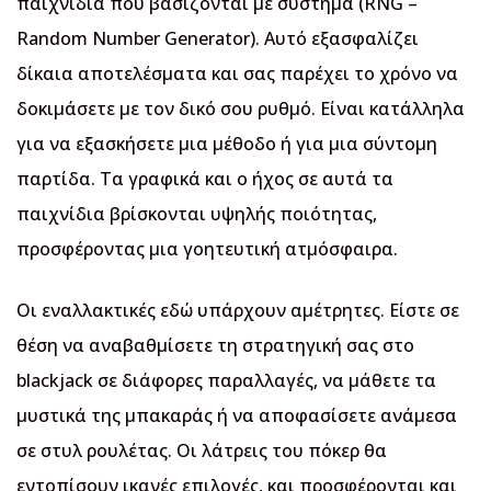
παιχνίδια που βασίζονται με σύστημα (RNG –
Random Number Generator). Αυτό εξασφαλίζει
δίκαια αποτελέσματα και σας παρέχει το χρόνο να
δοκιμάσετε με τον δικό σου ρυθμό. Είναι κατάλληλα
για να εξασκήσετε μια μέθοδο ή για μια σύντομη
παρτίδα. Τα γραφικά και ο ήχος σε αυτά τα
παιχνίδια βρίσκονται υψηλής ποιότητας,
προσφέροντας μια γοητευτική ατμόσφαιρα.
Οι εναλλακτικές εδώ υπάρχουν αμέτρητες. Είστε σε
θέση να αναβαθμίσετε τη στρατηγική σας στο
blackjack σε διάφορες παραλλαγές, να μάθετε τα
μυστικά της μπακαράς ή να αποφασίσετε ανάμεσα
σε στυλ ρουλέτας. Οι λάτρεις του πόκερ θα
εντοπίσουν ικανές επιλογές, και προσφέρονται και