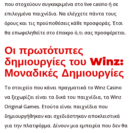
που στοχεύουν συγκεκριμένα στο live casino ή σε
επιλεγμένα παιχνίδια. Να ελέγχετε πάντα τους
όρους και τις προϋποθέσεις κάθε προσφοράς. Έτσι
θα επωφεληθείτε στο έπακρο ό,τι σας προσφέρεται.
Οι πρωτότυπες
δημιουργίες του Winz:
Μοναδικές Δημιουργίες
Το στοιχείο που κάνει πραγματικά το Winz Casino
να ξεχωρίζει είναι τα δικά του παιχνίδια, τα Winz
Original Games. Ετούτα είναι παιχνίδια που
δημιουργήθηκαν και σχεδιάστηκαν αποκλειστικά
για την πλατφόρμα. Δίνουν μια εμπειρία που δεν θα