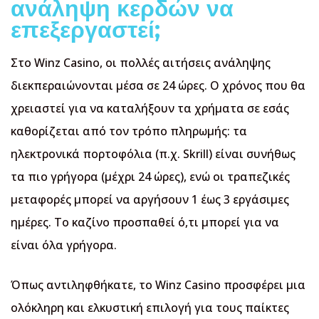
ανάληψη κερδών να
επεξεργαστεί;
Στο Winz Casino, οι πολλές αιτήσεις ανάληψης
διεκπεραιώνονται μέσα σε 24 ώρες. Ο χρόνος που θα
χρειαστεί για να καταλήξουν τα χρήματα σε εσάς
καθορίζεται από τον τρόπο πληρωμής: τα
ηλεκτρονικά πορτοφόλια (π.χ. Skrill) είναι συνήθως
τα πιο γρήγορα (μέχρι 24 ώρες), ενώ οι τραπεζικές
μεταφορές μπορεί να αργήσουν 1 έως 3 εργάσιμες
ημέρες. Το καζίνο προσπαθεί ό,τι μπορεί για να
είναι όλα γρήγορα.
Όπως αντιληφθήκατε, το Winz Casino προσφέρει μια
ολόκληρη και ελκυστική επιλογή για τους παίκτες