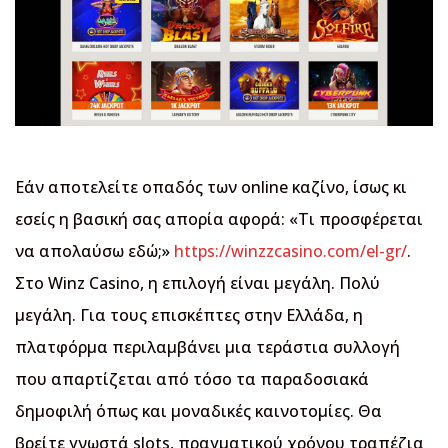
Εάν αποτελείτε οπαδός των online καζίνο, ίσως κι
εσείς η βασική σας απορία αφορά: «Τι προσφέρεται
να απολαύσω εδώ;»
https://winzzcasino.com/el-gr/
.
Στο Winz Casino, η επιλογή είναι μεγάλη. Πολύ
μεγάλη. Για τους επισκέπτες στην Ελλάδα, η
πλατφόρμα περιλαμβάνει μια τεράστια συλλογή
που απαρτίζεται από τόσο τα παραδοσιακά
δημοφιλή όπως και μοναδικές καινοτομίες. Θα
βρείτε γνωστά slots, πραγματικού χρόνου τραπέζια