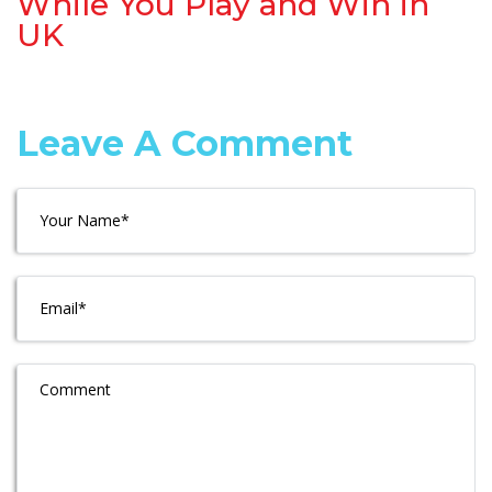
While You Play and Win in
UK
Leave A Comment