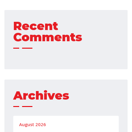
Recent
Comments
Archives
August 2026