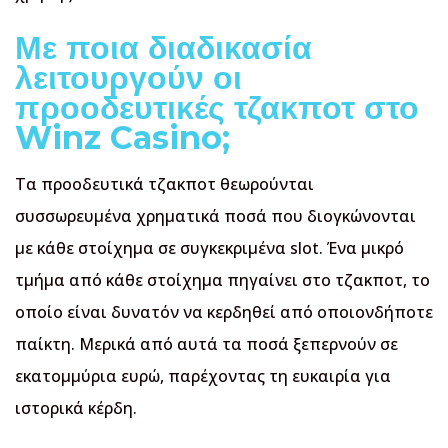
Με ποια διαδικασία
λειτουργούν οι
προοδευτικές τζακποτ στο
Winz Casino;
Τα προοδευτικά τζακποτ θεωρούνται
συσσωρευμένα χρηματικά ποσά που διογκώνονται
με κάθε στοίχημα σε συγκεκριμένα slot. Ένα μικρό
τμήμα από κάθε στοίχημα πηγαίνει στο τζακποτ, το
οποίο είναι δυνατόν να κερδηθεί από οποιονδήποτε
παίκτη. Μερικά από αυτά τα ποσά ξεπερνούν σε
εκατομμύρια ευρώ, παρέχοντας τη ευκαιρία για
ιστορικά κέρδη.