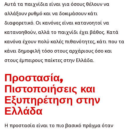
Αυτά τα παιχνίδια είναι για όσους θέλουν να
αλλάξουν ρυθμό και να δοκιμάσουν κάτι
διαφορετικό. Οι κανόνες είναι κατανοητοί να
κατανοηθούν, αλλά το παιχνίδι έχει βάθος. Κατά
κανόνα έχουν πολύ καλές πιθανότητες, κάτι που τα
κάνει δημοφιλή τόσο στους αρχάριους όσο και
στους έμπειρους παίκτες στην Ελλάδα.
Προστασία,
Πιστοποιήσεις και
Εξυπηρέτηση στην
Ελλάδα
Η προστασία είναι το πιο βασικό πράγμα όταν