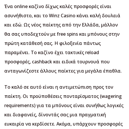
Ένα online καζίνο δίχως καλές προσφορές είναι
ασυνήθιστο, και το Winz Casino κάνει καλή δουλειά
και εδώ. Ως νέος παίκτης από την Ελλάδα, μάλλον
θα σας υποδεχτούν με free spins και μπόνους στην
πρώτη κατάθεσή σας. Η φιλοξενία πάντως
παραμένει. Το καζίνο έχει τακτικές reload
προσφορές, cashback και ειδικά τουρνουά που
ανταγωνίζεστε άλλους παίκτες για μεγάλα έπαθλα.
Το καλό σε αυτό είναι η αντιμετώπιση προς τον
παίκτη. Οι προϋποθέσεις πονταρίσματος (wagering
requirements) για τα μπόνους είναι συνήθως λογικές
και διαφανείς, δίνοντάς σας μια πραγματική
ευκαιρία να κερδίσετε. Ακόμα, υπάρχουν προσφορές