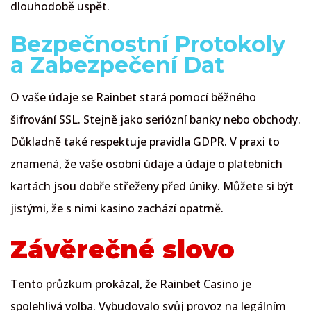
dlouhodobě uspět.
Bezpečnostní Protokoly
a Zabezpečení Dat
O vaše údaje se Rainbet stará pomocí běžného
šifrování SSL. Stejně jako seriózní banky nebo obchody.
Důkladně také respektuje pravidla GDPR. V praxi to
znamená, že vaše osobní údaje a údaje o platebních
kartách jsou dobře střeženy před úniky. Můžete si být
jistými, že s nimi kasino zachází opatrně.
Závěrečné slovo
Tento průzkum prokázal, že Rainbet Casino je
spolehlivá volba. Vybudovalo svůj provoz na legálním