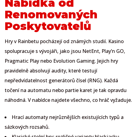
Nabídka od
Renomovaných
Poskytovatelů
Hry v Rainbetu pocházejí od známých studií. Kasino
spolupracuje s vývojáři, jako jsou NetEnt, Play’n GO,
Pragmatic Play nebo Evolution Gaming. Jejich hry
pravidelně absolvují audity, které testují
nepředvídatelnost generátorů čísel (RNG). Každá
točení na automatu nebo partie karet je tak opravdu
náhodná. V nabídce najdete všechno, co hráč vyžaduje.
Hrací automaty nejrůznějších existujících typů a
sázkových rozsahů.
Klasické stolní hry: rozličné varianty blackjacku,