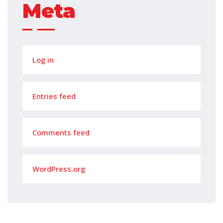
Meta
Log in
Entries feed
Comments feed
WordPress.org