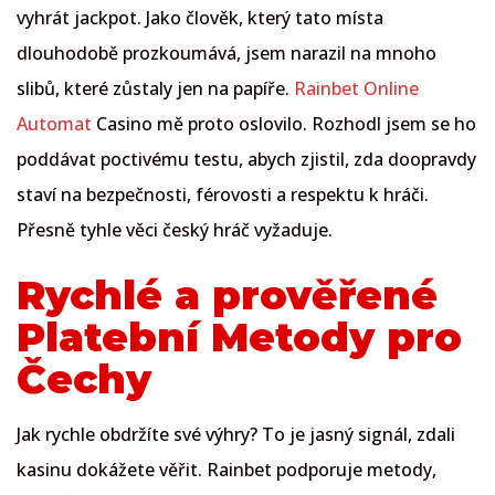
vyhrát jackpot. Jako člověk, který tato místa
dlouhodobě prozkoumává, jsem narazil na mnoho
slibů, které zůstaly jen na papíře.
Rainbet Online
Automat
Casino mě proto oslovilo. Rozhodl jsem se ho
poddávat poctivému testu, abych zjistil, zda doopravdy
staví na bezpečnosti, férovosti a respektu k hráči.
Přesně tyhle věci český hráč vyžaduje.
Rychlé a prověřené
Platební Metody pro
Čechy
Jak rychle obdržíte své výhry? To je jasný signál, zdali
kasinu dokážete věřit. Rainbet podporuje metody,