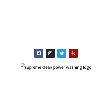
©2021 – Supreme Clean Power Washing Long Island |
Serving
Nassau County
&
Suffolk County
Long Island