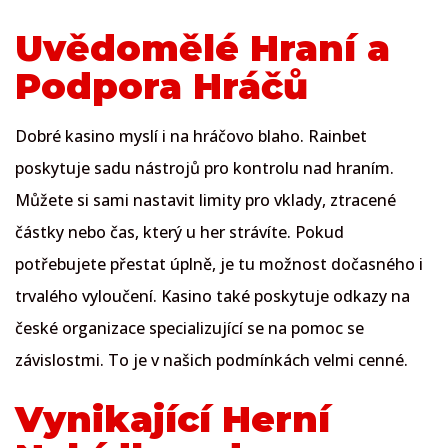
Uvědomělé Hraní a
Podpora Hráčů
Dobré kasino myslí i na hráčovo blaho. Rainbet
poskytuje sadu nástrojů pro kontrolu nad hraním.
Můžete si sami nastavit limity pro vklady, ztracené
částky nebo čas, který u her strávíte. Pokud
potřebujete přestat úplně, je tu možnost dočasného i
trvalého vyloučení. Kasino také poskytuje odkazy na
české organizace specializující se na pomoc se
závislostmi. To je v našich podmínkách velmi cenné.
Vynikající Herní