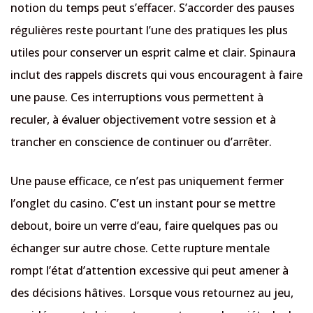
notion du temps peut s’effacer. S’accorder des pauses
régulières reste pourtant l’une des pratiques les plus
utiles pour conserver un esprit calme et clair. Spinaura
inclut des rappels discrets qui vous encouragent à faire
une pause. Ces interruptions vous permettent à
reculer, à évaluer objectivement votre session et à
trancher en conscience de continuer ou d’arrêter.
Une pause efficace, ce n’est pas uniquement fermer
l’onglet du casino. C’est un instant pour se mettre
debout, boire un verre d’eau, faire quelques pas ou
échanger sur autre chose. Cette rupture mentale
rompt l’état d’attention excessive qui peut amener à
des décisions hâtives. Lorsque vous retournez au jeu,