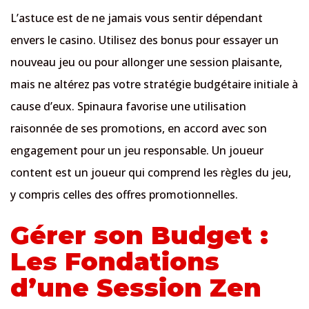
L’astuce est de ne jamais vous sentir dépendant
envers le casino. Utilisez des bonus pour essayer un
nouveau jeu ou pour allonger une session plaisante,
mais ne altérez pas votre stratégie budgétaire initiale à
cause d’eux. Spinaura favorise une utilisation
raisonnée de ses promotions, en accord avec son
engagement pour un jeu responsable. Un joueur
content est un joueur qui comprend les règles du jeu,
y compris celles des offres promotionnelles.
Gérer son Budget :
Les Fondations
d’une Session Zen