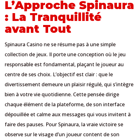
L’Approche Spinaura
: La Tranquillité
avant Tout
Spinaura Casino ne se résume pas à une simple
collection de jeux. Il porte une conception où le jeu
responsable est fondamental, plaçant le joueur au
centre de ses choix. L’objectif est clair : que le
divertissement demeure un plaisir régulé, qui s’intègre
bien à votre vie quotidienne. Cette pensée dirige
chaque élément de la plateforme, de son interface
dépouillée et calme aux messages qui vous invitent à
faire des pauses. Pour Spinaura, la vraie victoire se
observe sur le visage d’un joueur content de son