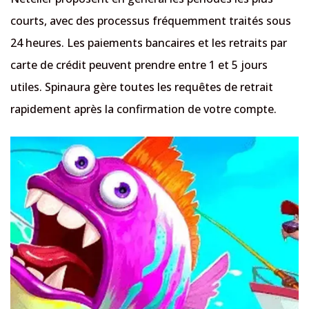
courts, avec des processus fréquemment traités sous
24 heures. Les paiements bancaires et les retraits par
carte de crédit peuvent prendre entre 1 et 5 jours
utiles. Spinaura gère toutes les requêtes de retrait
rapidement après la confirmation de votre compte.