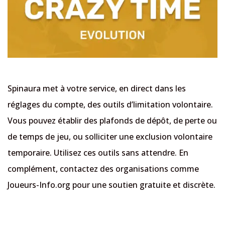
Spinaura met à votre service, en direct dans les
réglages du compte, des outils d’limitation volontaire.
Vous pouvez établir des plafonds de dépôt, de perte ou
de temps de jeu, ou solliciter une exclusion volontaire
temporaire. Utilisez ces outils sans attendre. En
complément, contactez des organisations comme
Joueurs-Info.org pour une soutien gratuite et discrète.