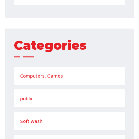
Categories
Computers, Games
public
Soft wash