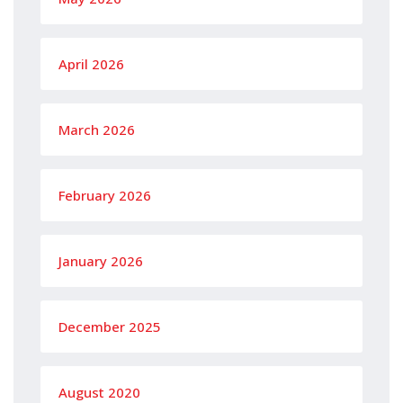
April 2026
March 2026
February 2026
January 2026
December 2025
August 2020