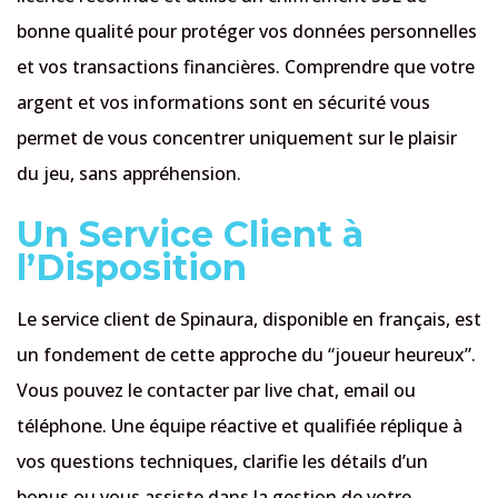
bonne qualité pour protéger vos données personnelles
et vos transactions financières. Comprendre que votre
argent et vos informations sont en sécurité vous
permet de vous concentrer uniquement sur le plaisir
du jeu, sans appréhension.
Un Service Client à
l’Disposition
Le service client de Spinaura, disponible en français, est
un fondement de cette approche du “joueur heureux”.
Vous pouvez le contacter par live chat, email ou
téléphone. Une équipe réactive et qualifiée réplique à
vos questions techniques, clarifie les détails d’un
bonus ou vous assiste dans la gestion de votre