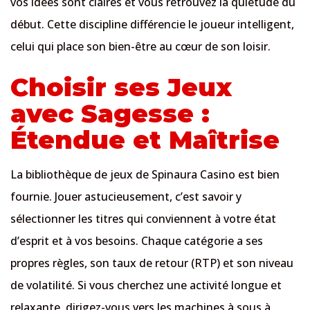
vos idées sont claires et vous retrouvez la quiétude du
début. Cette discipline différencie le joueur intelligent,
celui qui place son bien-être au cœur de son loisir.
Choisir ses Jeux
avec Sagesse :
Étendue et Maîtrise
La bibliothèque de jeux de Spinaura Casino est bien
fournie. Jouer astucieusement, c’est savoir y
sélectionner les titres qui conviennent à votre état
d’esprit et à vos besoins. Chaque catégorie a ses
propres règles, son taux de retour (RTP) et son niveau
de volatilité. Si vous cherchez une activité longue et
relaxante, dirigez-vous vers les machines à sous à