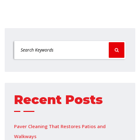
Recent Posts
Paver Cleaning That Restores Patios and
Walkways