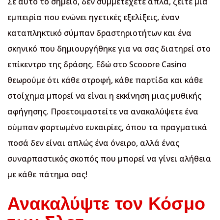
Σε αυτό το σημείο, δεν συμμετέχετε απλά, ζείτε μια
εμπειρία που ενώνει ηγετικές εξελίξεις, έναν
καταπληκτικό σύμπαν δραστηριοτήτων και ένα
σκηνικό που δημιουργήθηκε για να σας διατηρεί στο
επίκεντρο της δράσης. Εδώ στο Scooore Casino
θεωρούμε ότι κάθε στροφή, κάθε παρτίδα και κάθε
στοίχημα μπορεί να είναι η εκκίνηση μιας μυθικής
αφήγησης. Προετοιμαστείτε να ανακαλύψετε ένα
σύμπαν φορτωμένο ευκαιρίες, όπου τα πραγματικά
ποσά δεν είναι απλώς ένα όνειρο, αλλά ένας
συναρπαστικός σκοπός που μπορεί να γίνει αλήθεια
με κάθε πάτημα σας!
Ανακαλύψτε τον Κόσμο