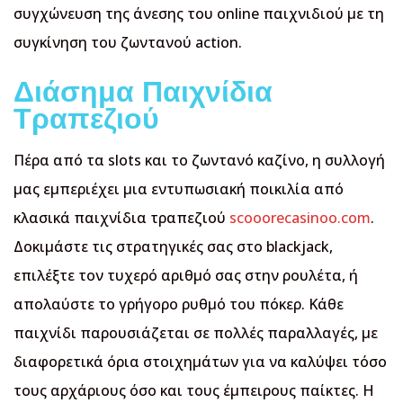
συγχώνευση της άνεσης του online παιχνιδιού με τη
συγκίνηση του ζωντανού action.
Διάσημα Παιχνίδια
Τραπεζιού
Πέρα από τα slots και το ζωντανό καζίνο, η συλλογή
μας εμπεριέχει μια εντυπωσιακή ποικιλία από
κλασικά παιχνίδια τραπεζιού
scooorecasinoo.com
.
Δοκιμάστε τις στρατηγικές σας στο blackjack,
επιλέξτε τον τυχερό αριθμό σας στην ρουλέτα, ή
απολαύστε το γρήγορο ρυθμό του πόκερ. Κάθε
παιχνίδι παρουσιάζεται σε πολλές παραλλαγές, με
διαφορετικά όρια στοιχημάτων για να καλύψει τόσο
τους αρχάριους όσο και τους έμπειρους παίκτες. Η