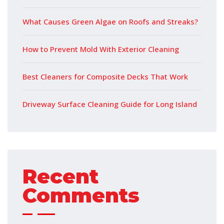
What Causes Green Algae on Roofs and Streaks?
How to Prevent Mold With Exterior Cleaning
Best Cleaners for Composite Decks That Work
Driveway Surface Cleaning Guide for Long Island
Recent
Comments