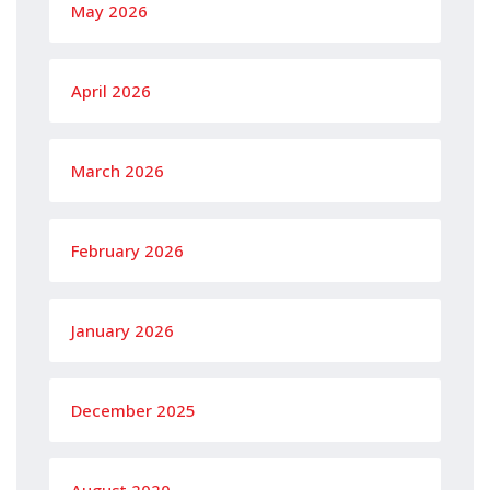
May 2026
April 2026
March 2026
February 2026
January 2026
December 2025