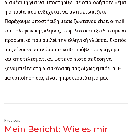
διαθέσιμη για να υποστηρίξει σε οποιοδήποτε θέμα
ή απορία που ενδέχεται να αντιμετωπίζετε.
Παρέχουμε υποστήριξη μέσω ζωντανού chat, e-mail
και τηλεφωνικής κλήσης, με φιλικό και εξειδικευμένο
προσωπικό που ομιλεί την ελληνική γλώσσα. Σκοπός
μας είναι να επιλύσουμε κάθε πρόβλημα γρήγορα
και αποτελεσματικά, ώστε να είστε σε θέση να
ξαναμπείτε στη διασκέδασή σας δίχως εμπόδια. Η
ικανοποίησή σας είναι η προτεραιότητά μας.
Previous
Mein Bericht: Wie es mir