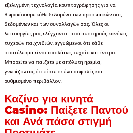
εξελιγμένη τεχνολογία κρυπτογράφησης για να
θωρακίσουμε κάθε δεδομένο των προσωπικών σας
δεδομένων και των συναλλαγών σας. Όλες οι
λειτουργίες μας ελέγχονται από αυστηρούς κανόνες
τυχερών παιχνιδιών, εγγυώμενοι ότι κάθε
αποτέλεσμα είναι απολύτως τυχαίο και έντιμο.
Μπορείτε να παίζετε με απόλυτη ηρεμία,
γνωρίζοντας ότι είστε σε ένα ασφαλές και
ρυθμισμένο περιβάλλον.
Καζίνο για κινητά
Casino: Παίξετε Παντού
και Ανά πάσα στιγμή
Προτιμάτε