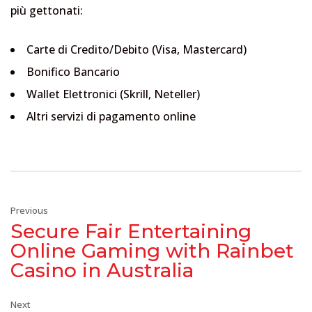
più gettonati:
Carte di Credito/Debito (Visa, Mastercard)
Bonifico Bancario
Wallet Elettronici (Skrill, Neteller)
Altri servizi di pagamento online
Previous
Secure Fair Entertaining
Online Gaming with Rainbet
Casino in Australia
Next