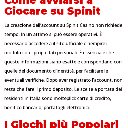
Come avviarsi a
Giocare su Spinit
La creazione dell’account su Spinit Casino non richiede
tempo. In un attimo si può essere operativi. È
necessario accedere a il sito ufficiale e riempire il
modulo con i propri dati personali. È essenziale che
queste informazioni siano esatte e corrispondano con
quelle del documento d’identità, per facilitare le
eventuali verifiche. Dopo aver registrato l’account, non
resta che fare il primo deposito. Le scelte a portata dei
residenti in Italia sono molteplici: carte di credito,
bonifico bancario, portafogli elettronici.
I Giochi più Popolari