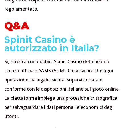
regolamentato.
Q&A
Spinit Casino è
autorizzato in Italia?
Sì, senza alcun dubbio. Spinit Casino detiene una
licenza ufficiale AAMS (ADM). Ciò assicura che ogni
operazione sia legale, sicura, supervisionata e
conforme con le disposizioni italiane sul gioco online.
La piattaforma impiega una protezione crittografica
per salvaguardare i dati personali e economici degli
utenti.