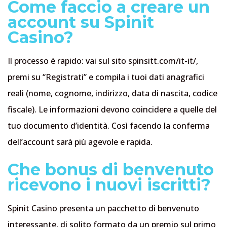
Come faccio a creare un
account su Spinit
Casino?
Il processo è rapido: vai sul sito spinsitt.com/it-it/,
premi su “Registrati” e compila i tuoi dati anagrafici
reali (nome, cognome, indirizzo, data di nascita, codice
fiscale). Le informazioni devono coincidere a quelle del
tuo documento d’identità. Così facendo la conferma
dell’account sarà più agevole e rapida.
Che bonus di benvenuto
ricevono i nuovi iscritti?
Spinit Casino presenta un pacchetto di benvenuto
interessante, di solito formato da un premio sul primo