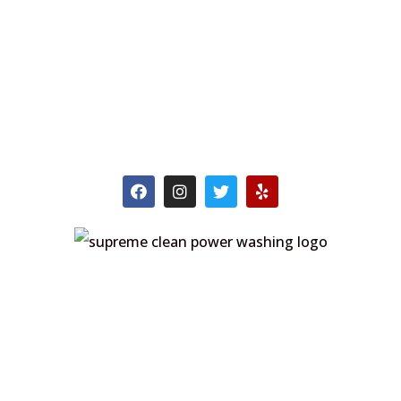
©2021 – Supreme Clean Power Washing Long Island |
Serving
Nassau County
&
Suffolk County
Long Island