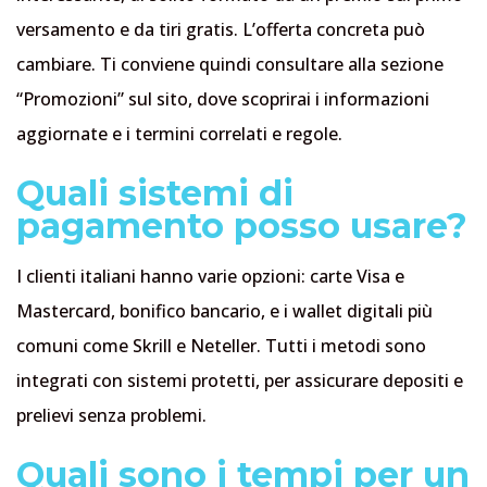
versamento e da tiri gratis. L’offerta concreta può
cambiare. Ti conviene quindi consultare alla sezione
“Promozioni” sul sito, dove scoprirai i informazioni
aggiornate e i termini correlati e regole.
Quali sistemi di
pagamento posso usare?
I clienti italiani hanno varie opzioni: carte Visa e
Mastercard, bonifico bancario, e i wallet digitali più
comuni come Skrill e Neteller. Tutti i metodi sono
integrati con sistemi protetti, per assicurare depositi e
prelievi senza problemi.
Quali sono i tempi per un