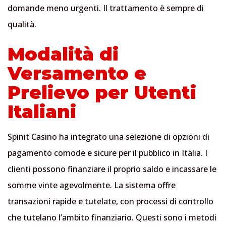
domande meno urgenti. Il trattamento è sempre di
qualità.
Modalità di
Versamento e
Prelievo per Utenti
Italiani
Spinit Casino ha integrato una selezione di opzioni di
pagamento comode e sicure per il pubblico in Italia. I
clienti possono finanziare il proprio saldo e incassare le
somme vinte agevolmente. La sistema offre
transazioni rapide e tutelate, con processi di controllo
che tutelano l’ambito finanziario. Questi sono i metodi