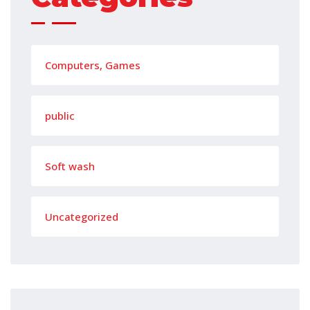
Computers, Games
public
Soft wash
Uncategorized