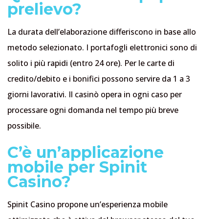
prelievo?
La durata dell’elaborazione differiscono in base allo
metodo selezionato. I portafogli elettronici sono di
solito i più rapidi (entro 24 ore). Per le carte di
credito/debito e i bonifici possono servire da 1 a 3
giorni lavorativi. Il casinò opera in ogni caso per
processare ogni domanda nel tempo più breve
possibile.
C’è un’applicazione
mobile per Spinit
Casino?
Spinit Casino propone un’esperienza mobile