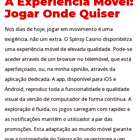
A Experiência Móvel:
Jogar Onde Quiser
Nos dias de hoje, jogar em movimento é uma
exigência, não um extra. O Spinsy Casino disponibiliza
uma experiência móvel de elevada qualidade. Pode-se
aceder através de um browser no telemóvel, que está
aperfeiçoado, ou, na minha opinião, através da
aplicação dedicada. A app, disponível para iOS e
Android, reproduz toda a funcionalidade e qualidade
visual da versão de computador de forma contínua. A
exploração é fluida, os jogos carregam com rapidez e
as notificações mantêm o utilizador a par das
promoções. Esta adaptação ao mundo móvel garante
que a notoriedade do Spinsy não se restringe a um