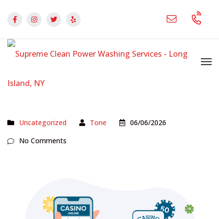
Uncategorized
Tone
06/06/2026
No Comments