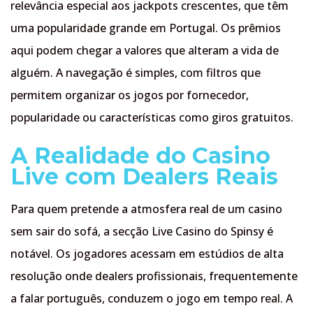
relevância especial aos jackpots crescentes, que têm
uma popularidade grande em Portugal. Os prêmios
aqui podem chegar a valores que alteram a vida de
alguém. A navegação é simples, com filtros que
permitem organizar os jogos por fornecedor,
popularidade ou características como giros gratuitos.
A Realidade do Casino
Live com Dealers Reais
Para quem pretende a atmosfera real de um casino
sem sair do sofá, a secção Live Casino do Spinsy é
notável. Os jogadores acessam em estúdios de alta
resolução onde dealers profissionais, frequentemente
a falar português, conduzem o jogo em tempo real. A