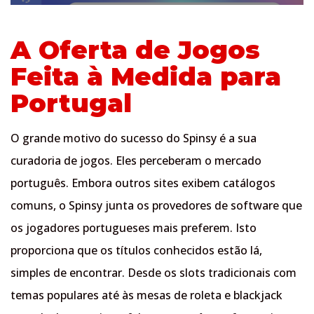
A Oferta de Jogos
Feita à Medida para
Portugal
O grande motivo do sucesso do Spinsy é a sua
curadoria de jogos. Eles perceberam o mercado
português. Embora outros sites exibem catálogos
comuns, o Spinsy junta os provedores de software que
os jogadores portugueses mais preferem. Isto
proporciona que os títulos conhecidos estão lá,
simples de encontrar. Desde os slots tradicionais com
temas populares até às mesas de roleta e blackjack