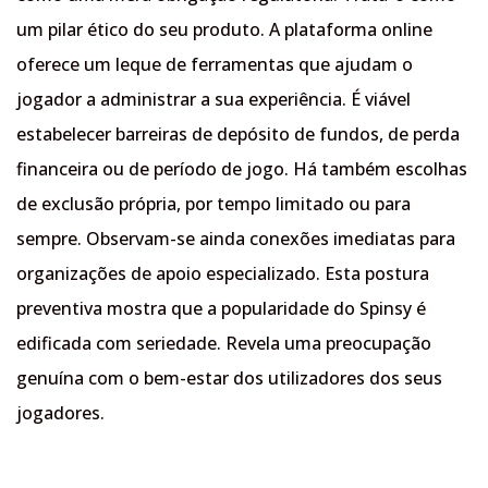
um pilar ético do seu produto. A plataforma online
oferece um leque de ferramentas que ajudam o
jogador a administrar a sua experiência. É viável
estabelecer barreiras de depósito de fundos, de perda
financeira ou de período de jogo. Há também escolhas
de exclusão própria, por tempo limitado ou para
sempre. Observam-se ainda conexões imediatas para
organizações de apoio especializado. Esta postura
preventiva mostra que a popularidade do Spinsy é
edificada com seriedade. Revela uma preocupação
genuína com o bem-estar dos utilizadores dos seus
jogadores.