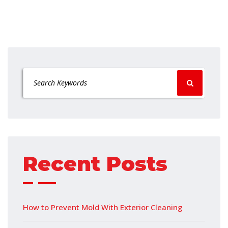
Recent Posts
How to Prevent Mold With Exterior Cleaning