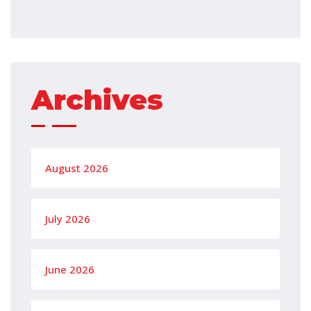
Archives
August 2026
July 2026
June 2026