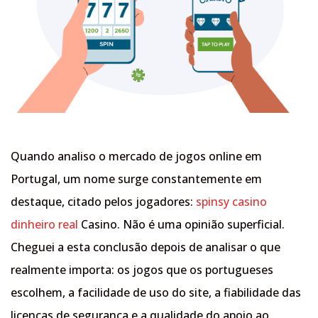
Quando analiso o mercado de jogos online em
Portugal, um nome surge constantemente em
destaque, citado pelos jogadores:
spinsy casino
dinheiro real
Casino. Não é uma opinião superficial.
Cheguei a esta conclusão depois de analisar o que
realmente importa: os jogos que os portugueses
escolhem, a facilidade de uso do site, a fiabilidade das
licenças de segurança e a qualidade do apoio ao