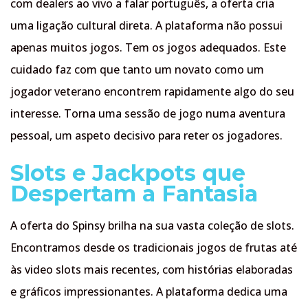
com dealers ao vivo a falar português, a oferta cria
uma ligação cultural direta. A plataforma não possui
apenas muitos jogos. Tem os jogos adequados. Este
cuidado faz com que tanto um novato como um
jogador veterano encontrem rapidamente algo do seu
interesse. Torna uma sessão de jogo numa aventura
pessoal, um aspeto decisivo para reter os jogadores.
Slots e Jackpots que
Despertam a Fantasia
A oferta do Spinsy brilha na sua vasta coleção de slots.
Encontramos desde os tradicionais jogos de frutas até
às video slots mais recentes, com histórias elaboradas
e gráficos impressionantes. A plataforma dedica uma