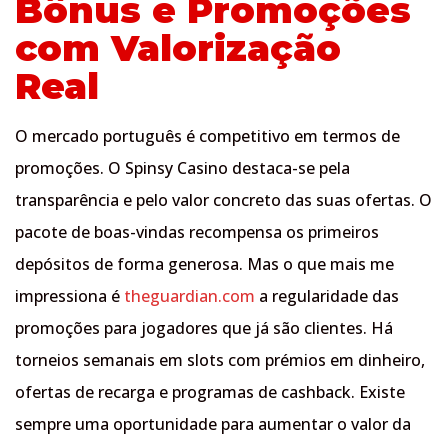
Bônus e Promoções
com Valorização
Real
O mercado português é competitivo em termos de
promoções. O Spinsy Casino destaca-se pela
transparência e pelo valor concreto das suas ofertas. O
pacote de boas-vindas recompensa os primeiros
depósitos de forma generosa. Mas o que mais me
impressiona é
theguardian.com
a regularidade das
promoções para jogadores que já são clientes. Há
torneios semanais em slots com prémios em dinheiro,
ofertas de recarga e programas de cashback. Existe
sempre uma oportunidade para aumentar o valor da