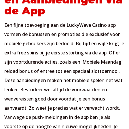
de App
Een fijne toevoeging aan de LuckyWave Casino app
vormen de bonussen en promoties die exclusief voor
mobiele gebruikers zijn bedoeld. Bij tijd en wijle krijg je
extra free spins bij je eerste storting via de app. Of er
zijn voortdurende acties, zoals een ‘Mobiele Maandag’
reload bonus of entree tot een speciaal slottoernooi.
Deze aanbiedingen maken het mobiele spelen net wat
leuker. Bestudeer wel altijd de voorwaarden en
wedvereisten goed door voordat je een bonus
aanvaardt. Zo weet je precies wat er verwacht wordt.
Vanwege de push-meldingen in de app ben je als
voorste op de hoogte van nieuwe mogelijkheden. Je