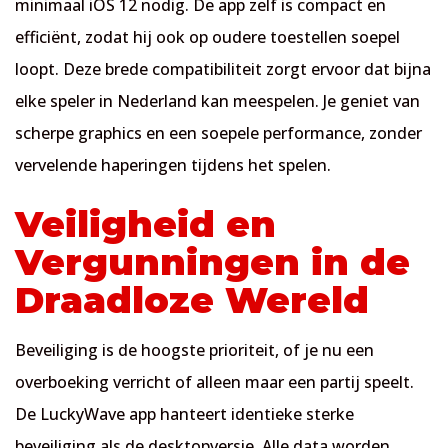
minimaal iOS 12 nodig. De app zelf is compact en
efficiënt, zodat hij ook op oudere toestellen soepel
loopt. Deze brede compatibiliteit zorgt ervoor dat bijna
elke speler in Nederland kan meespelen. Je geniet van
scherpe graphics en een soepele performance, zonder
vervelende haperingen tijdens het spelen.
Veiligheid en
Vergunningen in de
Draadloze Wereld
Beveiliging is de hoogste prioriteit, of je nu een
overboeking verricht of alleen maar een partij speelt.
De LuckyWave app hanteert identieke sterke
beveiliging als de desktopversie. Alle data worden