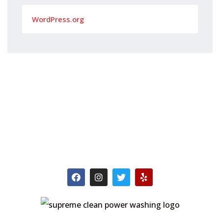
WordPress.org