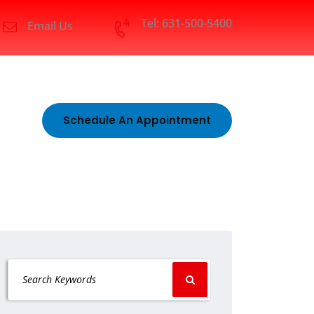
Tel: 631-500-5400
Email Us
Schedule An Appointment