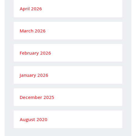
April 2026
March 2026
February 2026
January 2026
December 2025
August 2020