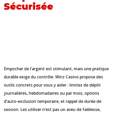
Sécurisée
Empocher de l’argent est stimulant, mais une pratique
durable exige du contrôle. Winz Casino propose des
outils concrets pour vous y aider : limites de dépôt
journalières, hebdomadaires ou par mois, options
d’auto-exclusion temporaire, et rappel de durée de
session. Les utiliser n’est pas un aveu de faiblesse,