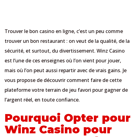
Trouver le bon casino en ligne, c’est un peu comme
trouver un bon restaurant : on veut de la qualité, de la
sécurité, et surtout, du divertissement. Winz Casino
est l’une de ces enseignes où l’on vient pour jouer,
mais où l’on peut aussi repartir avec de vrais gains. Je
vous propose de découvrir comment faire de cette
plateforme votre terrain de jeu favori pour gagner de
l’argent réel, en toute confiance.
Pourquoi Opter pour
Winz Casino pour