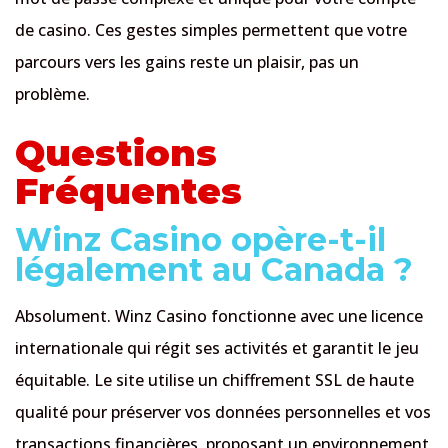
de casino. Ces gestes simples permettent que votre
parcours vers les gains reste un plaisir, pas un
problème.
Questions
Fréquentes
Winz Casino opère-t-il
légalement au Canada ?
Absolument. Winz Casino fonctionne avec une licence
internationale qui régit ses activités et garantit le jeu
équitable. Le site utilise un chiffrement SSL de haute
qualité pour préserver vos données personnelles et vos
transactions financières, proposant un environnement