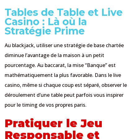
Tables de Table et Live
Casino : Là où la
Stratégie Prime
Au blackjack, utiliser une stratégie de base chartée
diminue l’avantage de la maison à un petit
pourcentage. Au baccarat, la mise “Banque” est
mathématiquement la plus favorable. Dans le live
casino, même si chaque coup est séparé, observer le
déroulement d’une table peut parfois vous inspirer
pour le timing de vos propres paris.
Pratiquer le Jeu
Responsable et