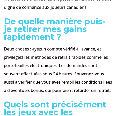
digne de confiance aux joueurs canadiens.
De quelle manière puis-
je retirer mes gains
rapidement ?
Deux choses : ayezun compte vérifié à l’avance, et
privilégiez les méthodes de retrait rapides comme les
portefeuilles électroniques. Les demandes sont
souvent effectuées sous 24 heures. Souvenez-vous
aussi à vérifier que vous avez rempli les conditions liées
à d’éventuels bonus, qui pourraient retarder un retrait.
Quels sont précisément
les jeux avec les