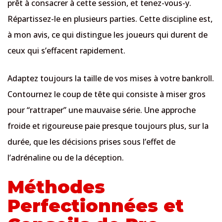
prêt à consacrer à cette session, et tenez-vous-y.
Répartissez-le en plusieurs parties. Cette discipline est,
à mon avis, ce qui distingue les joueurs qui durent de
ceux qui s’effacent rapidement.
Adaptez toujours la taille de vos mises à votre bankroll.
Contournez le coup de tête qui consiste à miser gros
pour “rattraper” une mauvaise série. Une approche
froide et rigoureuse paie presque toujours plus, sur la
durée, que les décisions prises sous l’effet de
l’adrénaline ou de la déception.
Méthodes
Perfectionnées et