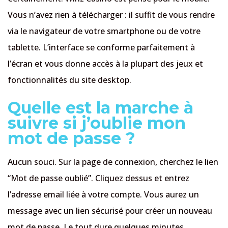
Vous n’avez rien à télécharger : il suffit de vous rendre
via le navigateur de votre smartphone ou de votre
tablette. L’interface se conforme parfaitement à
l’écran et vous donne accès à la plupart des jeux et
fonctionnalités du site desktop.
Quelle est la marche à
suivre si j’oublie mon
mot de passe ?
Aucun souci. Sur la page de connexion, cherchez le lien
“Mot de passe oublié”. Cliquez dessus et entrez
l’adresse email liée à votre compte. Vous aurez un
message avec un lien sécurisé pour créer un nouveau
mot de passe. Le tout dure quelques minutes.