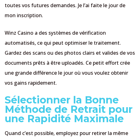
toutes vos futures demandes. Je l’ai faite le jour de
mon inscription.
Winz Casino a des systèmes de vérification
automatisés, ce qui peut optimiser le traitement.
Gardez des scans ou des photos clairs et valides de vos
documents prêts à être uploadés. Ce petit effort crée
une grande différence le jour où vous voulez obtenir
vos gains rapidement.
Sélectionner la Bonne
Méthode de Retrait pour
une Rapidité Maximale
Quand c’est possible, employez pour retirer la même