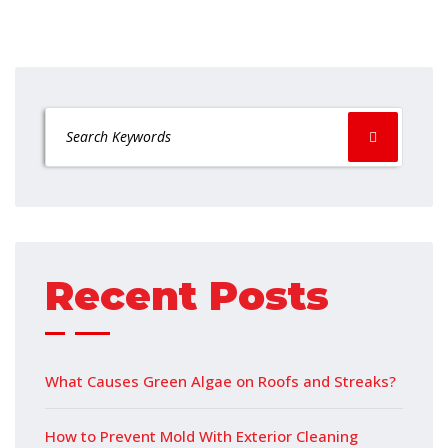
Recent Posts
What Causes Green Algae on Roofs and Streaks?
How to Prevent Mold With Exterior Cleaning