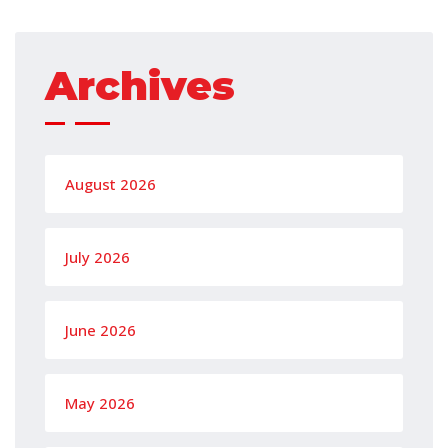
Archives
August 2026
July 2026
June 2026
May 2026