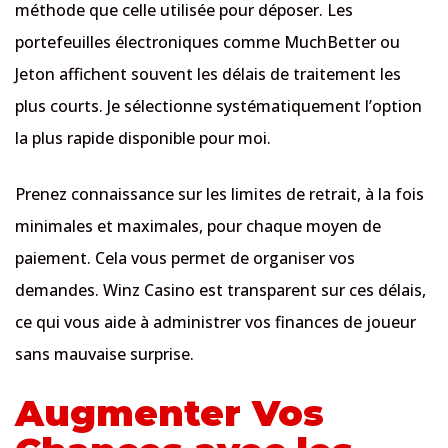
méthode que celle utilisée pour déposer. Les
portefeuilles électroniques comme MuchBetter ou
Jeton affichent souvent les délais de traitement les
plus courts. Je sélectionne systématiquement l’option
la plus rapide disponible pour moi.
Prenez connaissance sur les limites de retrait, à la fois
minimales et maximales, pour chaque moyen de
paiement. Cela vous permet de organiser vos
demandes. Winz Casino est transparent sur ces délais,
ce qui vous aide à administrer vos finances de joueur
sans mauvaise surprise.
Augmenter Vos