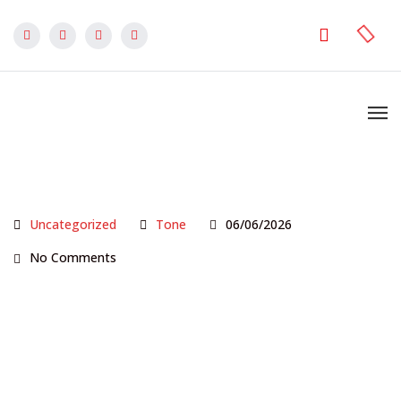
Uncategorized
Tone
06/06/2026
No Comments