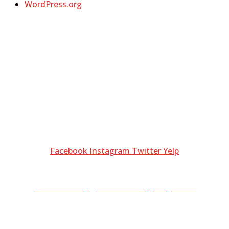
WordPress.org
Facebook
Instagram
Twitter
Yelp
©2021 – Supreme Clean Power Washing Long Island |
Serving
Nassau County
&
Suffolk County
Long Island