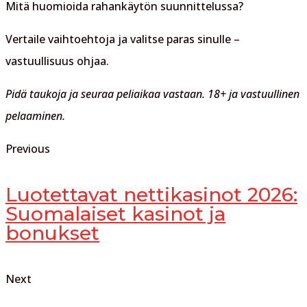
Mitä huomioida rahankäytön suunnittelussa?
Vertaile vaihtoehtoja ja valitse paras sinulle –
vastuullisuus ohjaa.
Pidä taukoja ja seuraa peliaikaa vastaan. 18+ ja vastuullinen
pelaaminen.
Previous
Luotettavat nettikasinot 2026:
Suomalaiset kasinot ja
bonukset
Next