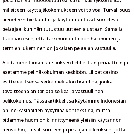
jotta hän voi muodostaa realistisen käsityksen siitä,
millaiseen käyttäjäkokemukseen voi toivoa. Turvallisuus,
pienet yksityiskohdat ja käytännön tavat suojelevat
pelaajaa, kun hän tutustuu uuteen alustaan. Samalla
tuodaan esiin, että tarkemman tiedon hakeminen ja
termien lukeminen on jokaisen pelaajan vastuulla.
Aloitamme tämän katsauksen lieldiettuin periaattein ja
asetamme pelinäkökulman keskiöön. Lilibet casino
esittelee itsensä verkkopelitalon brändinä, jonka
tavoitteena on tarjota selkeä ja vastuullinen
pelikokemus. Tässä artikkelissa käytämme Indonesian
online-kasinoiden nykytilaa kontekstina, mutta
pidämme huomion kiinnittyneenä yleisiin käytännön
neuvoihin, turvallisuuteen ja pelaajan oikeuksiin, jotta