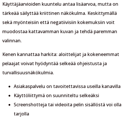
Käyttäjäarvioiden kuuntelu antaa lisäarvoa, mutta on
tärkeää säilyttää kriittinen näkökulma. Keskittymällä
sekä myönteisiin että negatiivisiin kokemuksiin voit
muodostaa kattavamman kuvan ja tehdä paremman
valinnan.
Kenen kannattaa harkita: aloittelijat ja kokeneemmat
pelaajat voivat hyödyntää selkeää ohjeistusta ja
turvallisuusnäkökulmia.
Asiakaspalvelu on tavoitettavissa useilla kanavilla
Käyttöliittymä on suunniteltu selkeäksi
Screenshotteja tai videoita pelin sisällöstä voi olla
tarjolla