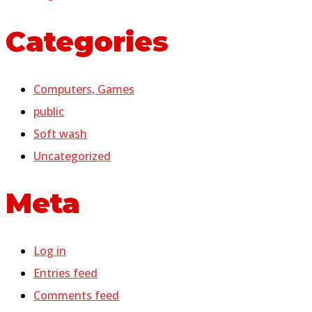
Categories
Computers, Games
public
Soft wash
Uncategorized
Meta
Log in
Entries feed
Comments feed