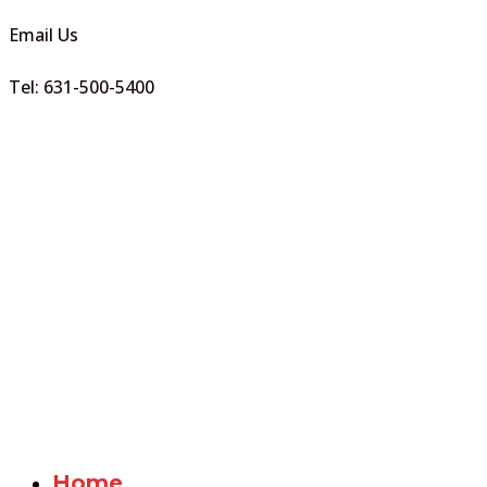
Email Us
Tel: 631-500-5400
Home